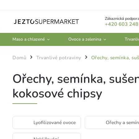
Zákaznická podpora
+420 603 248
Maso a chlazené
Ovoce a zelenina
Trvanli
Domů
Trvanlivé potraviny
Ořechy, semínka, suš
/
/
Ořechy, semínka, sušen
kokosové chipsy
Lyofilizované ovoce
Ořechy a semí