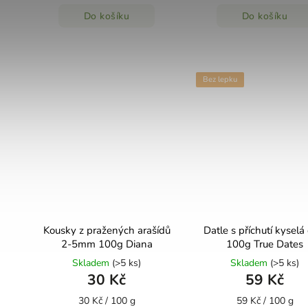
Do košíku
Do košíku
Bez lepku
Kousky z pražených arašídů
Datle s příchutí kyselá
2-5mm 100g Diana
100g True Dates
Skladem
(>5 ks)
Skladem
(>5 ks)
30 Kč
59 Kč
30 Kč / 100 g
59 Kč / 100 g