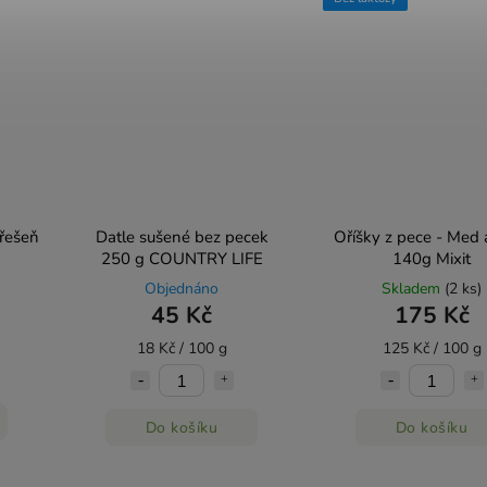
ain Trail Mix 70 g - třešeň
Datle sušené bez pecek
Oříšky z pece - Med a
250 g COUNTRY LIFE
140g Mixit
Objednáno
Skladem
(2 ks)
45 Kč
175 Kč
18 Kč / 100 g
125 Kč / 100 g
Do košíku
Do košíku