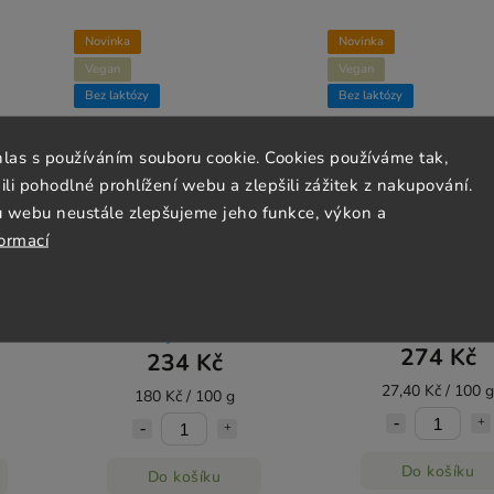
Novinka
Novinka
Vegan
Vegan
Bez laktózy
Bez laktózy
hlas s používáním souboru cookie. Cookies používáme tak,
 pohodlné prohlížení webu a zlepšili zážitek z nakupování.
u webu neustále zlepšujeme jeho funkce, výkon a
formací
Vilgain Ostružiny
Vilgain Fíky sušené 
g
lyofilizované 130 g
Skladem
(3 ks)
Objednáno
274 Kč
234 Kč
27,40 Kč / 100 g
180 Kč / 100 g
Do košíku
Do košíku