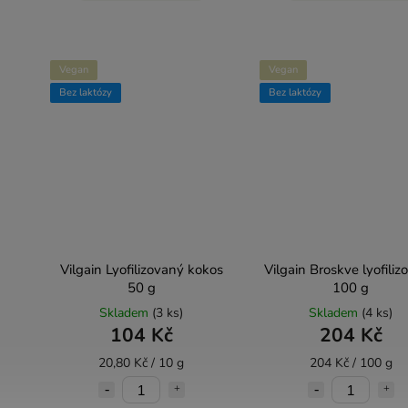
Vegan
Vegan
Bez laktózy
Bez laktózy
Vilgain Lyofilizovaný kokos
Vilgain Broskve lyofiliz
50 g
100 g
Skladem
(3 ks)
Skladem
(4 ks)
104 Kč
204 Kč
20,80 Kč / 10 g
204 Kč / 100 g