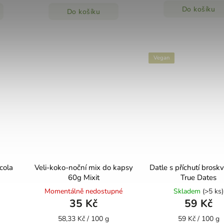
Do košíku
Do košíku
Vegan
 cola
Veli-koko-noční mix do kapsy
Datle s příchutí brosk
60g Mixit
True Dates
Momentálně nedostupné
Skladem
(>5 ks)
35 Kč
59 Kč
58,33 Kč / 100 g
59 Kč / 100 g