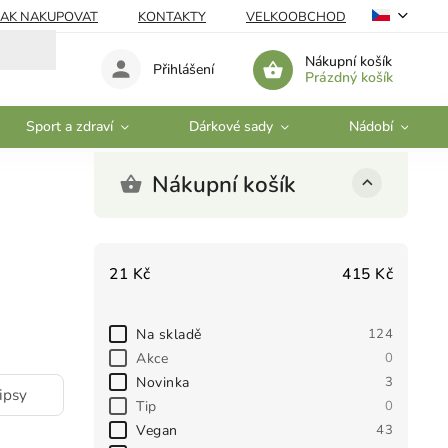
JAK NAKUPOVAT
KONTAKTY
VELKOOBCHOD
Nákupní košík
Přihlášení
Prázdný košík
Sport a zdraví
Dárkové sady
Nádobí
Nákupní košík
21
Kč
415
Kč
Na skladě
124
Akce
0
Novinka
3
ipsy
Tip
0
Vegan
43