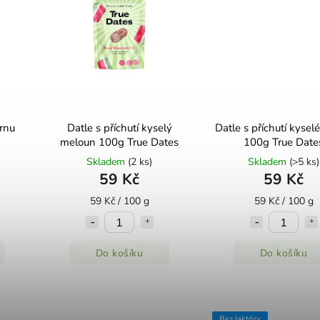
ornu
Datle s příchutí kyselý
Datle s příchutí kysel
meloun 100g True Dates
100g True Date
Skladem
(2 ks)
Skladem
(>5 ks)
59 Kč
59 Kč
59 Kč / 100 g
59 Kč / 100 g
Do košíku
Do košíku
Bez laktózy