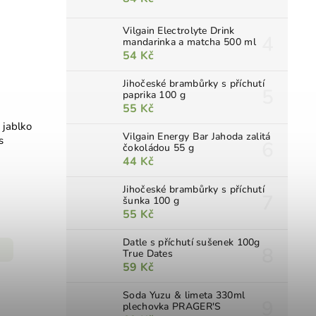
Vilgain Electrolyte Drink
mandarinka a matcha 500 ml
54 Kč
Jihočeské brambůrky s příchutí
paprika 100 g
55 Kč
é jablko
Vilgain Energy Bar Jahoda zalitá
s
čokoládou 55 g
44 Kč
Jihočeské brambůrky s příchutí
šunka 100 g
55 Kč
Datle s příchutí sušenek 100g
True Dates
59 Kč
Soda Yuzu & limeta 330ml
plechovka PRAGER'S