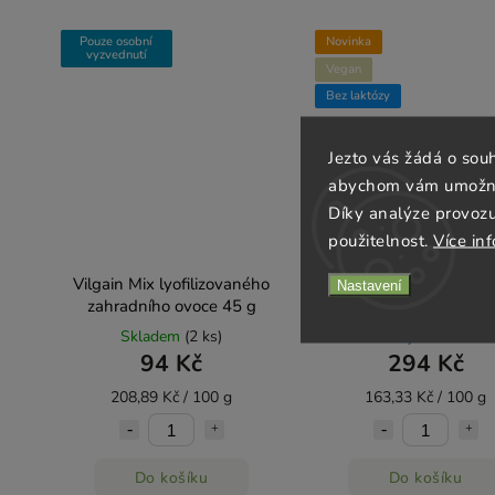
Pouze osobní
Novinka
vyzvednutí
Vegan
Bez laktózy
Jezto vás žádá o sou
abychom vám umožnili
Díky analýze provoz
použitelnost.
Více in
Vilgain Mix lyofilizovaného
Vilgain Černý rybíz
Nastavení
zahradního ovoce 45 g
lyofilizovaný 180 
Skladem
(2 ks)
Objednáno
94 Kč
294 Kč
208,89 Kč / 100 g
163,33 Kč / 100 g
Do košíku
Do košíku