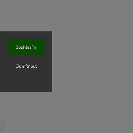
Souhlasím
Odmítnout
1 000 g