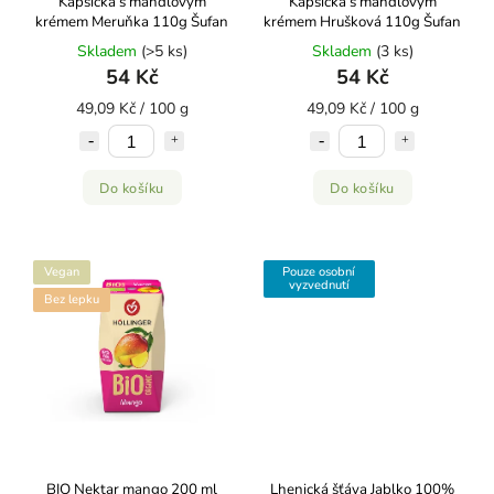
Kapsička s mandlovým
Kapsička s mandlovým
krémem Meruňka 110g Šufan
krémem Hrušková 110g Šufan
Skladem
(>5 ks)
Skladem
(3 ks)
54 Kč
54 Kč
49,09 Kč / 100 g
49,09 Kč / 100 g
Do košíku
Do košíku
Vegan
Pouze osobní
vyzvednutí
Bez lepku
BIO Nektar mango 200 ml
Lhenická šťáva Jablko 100%