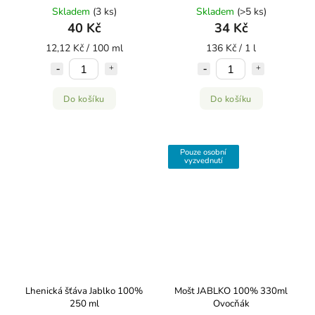
Skladem
(3 ks)
Skladem
(>5 ks)
40 Kč
34 Kč
12,12 Kč / 100 ml
136 Kč / 1 l
Do košíku
Do košíku
Pouze osobní
vyzvednutí
Lhenická šťáva Jablko 100%
Mošt JABLKO 100% 330ml
250 ml
Ovocňák