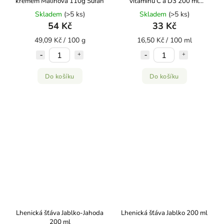
krémem Malinová 110g Šufan
vitaminu C a D3 200 ml
HOLLINGER
Skladem
(>5 ks)
Skladem
(>5 ks)
54 Kč
33 Kč
49,09 Kč / 100 g
16,50 Kč / 100 ml
Do košíku
Do košíku
Lhenická šťáva Jablko-Jahoda
Lhenická šťáva Jablko 200 ml
200 ml