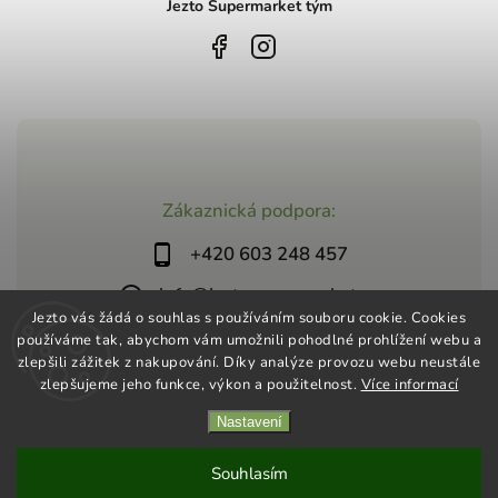
Jezto Supermarket tým
Zákaznická podpora:
+420 603 248 457
info@jeztosupermarket.cz
Jezto vás žádá o souhlas s používáním souboru cookie. Cookies
používáme tak, abychom vám umožnili pohodlné prohlížení webu a
zlepšili zážitek z nakupování. Díky analýze provozu webu neustále
zlepšujeme jeho funkce, výkon a použitelnost.
Více informací
Nastavení
Copyright 2026
Jezto Supermarket
. Všechna práva vyhrazena.
Vytvořil
Shoptet
| Design
Shoptak.cz
Souhlasím