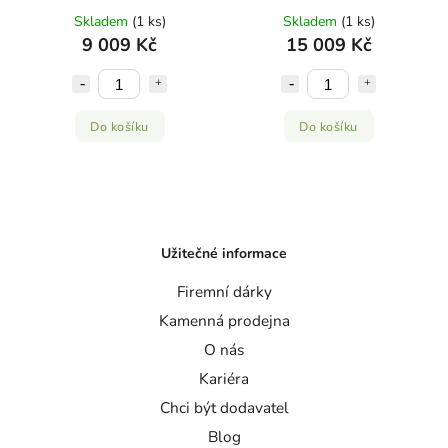
infračervené světlo pro
infračervené světlo pro
Skladem
(1 ks)
Skladem
(1 ks)
celotělovou terapii
celotělovou terapii
9 009 Kč
15 009 Kč
Do košíku
Do košíku
Užitečné informace
Firemní dárky
Kamenná prodejna
O nás
Kariéra
Chci být dodavatel
Blog