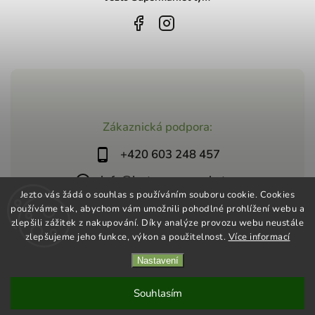
Zákaznická podpora:
+420 603 248 457
info@jeztosupermarket.cz
Jezto vás žádá o souhlas s používáním souboru cookie. Cookies
používáme tak, abychom vám umožnili pohodlné prohlížení webu a
zlepšili zážitek z nakupování. Díky analýze provozu webu neustále
zlepšujeme jeho funkce, výkon a použitelnost.
Více informací
Nastavení
Copyright 2026
Jezto Supermarket
. Všechna práva vyhrazena.
Vytvořil
Shoptet
| Design
Shoptak.cz
Souhlasím