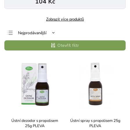
104 Kč
Zobrazit více produktů
Nejprodávanější
Nejlevnější
Otevřít filtr
Nejdražší
Abecedně
Ústní dezodor s propolisem
Ústní spray s propolisem 25g
25g PLEVA
PLEVA