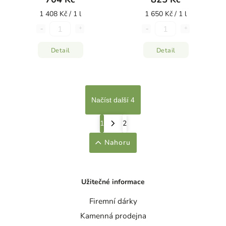
1 408 Kč / 1 l
1 650 Kč / 1 l
Detail
Detail
Načíst další 4
1
2
Nahoru
Užitečné informace
Firemní dárky
Kamenná prodejna