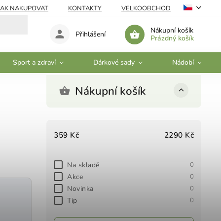
JAK NAKUPOVAT
KONTAKTY
VELKOOBCHOD
Nákupní košík
Přihlášení
Prázdný košík
Sport a zdraví
Dárkové sady
Nádobí
Nákupní košík
359
Kč
2290
Kč
Na skladě
0
Akce
0
Novinka
0
Tip
0
a