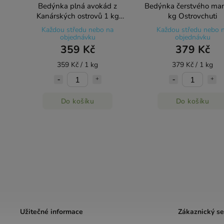
Bedýnka plná avokád z
Bedýnka čerstvého ma
Kanárských ostrovů 1 kg
kg Ostrovchuti
Ostrovchuti
Každou středu nebo na
Každou středu nebo 
objednávku
objednávku
359 Kč
379 Kč
359 Kč / 1 kg
379 Kč / 1 kg
Do košíku
Do košíku
Užitečné informace
Zákaznický se