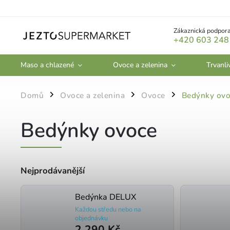
Zákaznická podpora
+420 603 248
Maso a chlazené
Ovoce a zelenina
Trvanli
Domů
Ovoce a zelenina
Ovoce
Bedýnky ovo
/
/
/
Bedýnky ovoce
Nejprodávanější
Bedýnka DELUX
Každou středu nebo na
objednávku
2 290 Kč