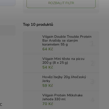
ROZBALIT FILTR
Top 10 produktů
Vilgain Double Trouble Protein
Bar Arašídy se slaným
karamelem 55 g
64 Kč
Vilgain Mini těsto na pizzu
200 g (8 x 25 g)
54 Kč
Hovězí bejby 20g Jihočeský
Jerky
59 Kč
Vilgain Protein Milkshake
Jahoda 330 ml
70 Kč
C