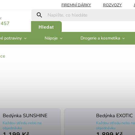
FIREMNÍ DÁRKY
ROZVOZY
:
 457
Hledat
vé potraviny
Nápoje
Drogerie a kosmetika
ce
Bedýnka SUNSHINE
Bedýnka EXOTIC
Každou středu nebo na
Každou středu nebo n
objednávku
objednávku
1 199 Kč
1 899 Kč