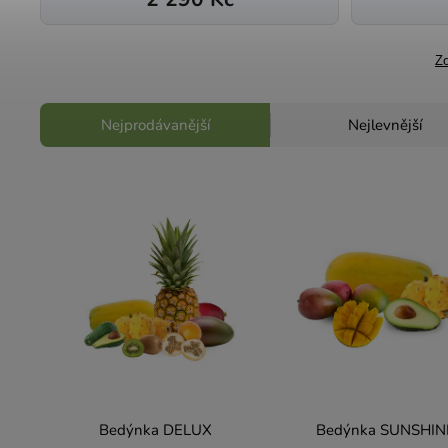
Zo
Nejprodávanější
Nejlevnější
Bedýnka DELUX
Bedýnka SUNSHIN