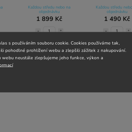
na
Každou středu nebo na
Každou středu neb
objednávku
objednávku
1 899 Kč
1 490 Kč
hlas s používáním souboru cookie. Cookies používáme tak,
Do košíku
Do košíku
 pohodlné prohlížení webu a zlepšili zážitek z nakupování.
u webu neustále zlepšujeme jeho funkce, výkon a
formací