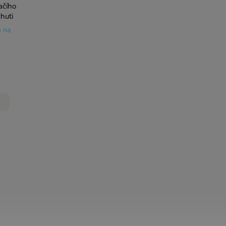
ačího
huti
o na