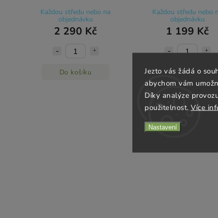
Každou středu nebo na
Každou středu nebo 
objednávku
objednávku
2 290 Kč
1 199 Kč
Jezto vás žádá o sou
Do košíku
Do košíku
abychom vám umožnili
Díky analýze provoz
použitelnost.
Více in
Nastavení