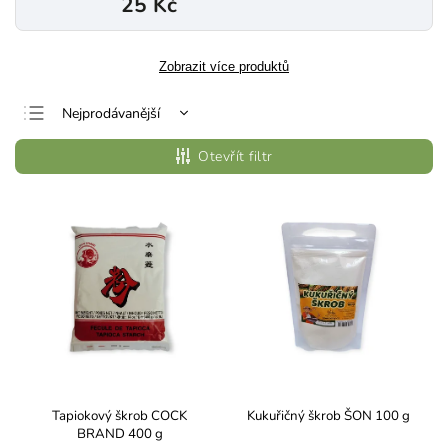
25 Kč
Zobrazit více produktů
Nejprodávanější
Nejlevnější
Otevřít filtr
Nejdražší
Abecedně
Tapiokový škrob COCK
Kukuřičný škrob ŠON 100 g
BRAND 400 g