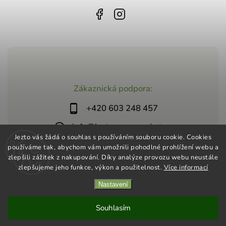
Zákaznická podpora:
+420 603 248 457
info@jeztosupermarket.cz
Jezto vás žádá o souhlas s používáním souboru cookie. Cookies
používáme tak, abychom vám umožnili pohodlné prohlížení webu a
zlepšili zážitek z nakupování. Díky analýze provozu webu neustále
zlepšujeme jeho funkce, výkon a použitelnost.
Více informací
Nastavení
Copyright 2026
Jezto Supermarket
. Všechna práva vyhrazena.
Vytvořil
Shoptet
| Design
Shoptak.cz
Souhlasím