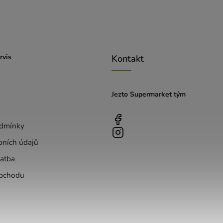
rvis
Kontakt
Jezto Supermarket tým
dmínky
bních údajů
atba
bchodu