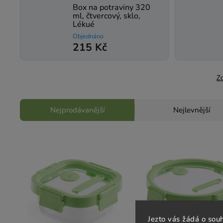
Box na potraviny 320
ml, čtvercový, sklo,
Lékué
Objednáno
215 Kč
Zo
Nejprodávanější
Nejlevnější
Jezto vás žádá o sou