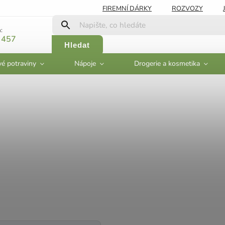
FIREMNÍ DÁRKY
ROZVOZY
:
 457
Hledat
vé potraviny
Nápoje
Drogerie a kosmetika