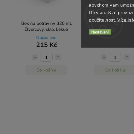
abychom vám umožnili
Díky analýze provoz
použitelnost.
Více in
Box na potraviny 320 ml,
Box na potraviny 950
čtvercový, sklo, Lékué
kulatý, sklo, Lékué
Nastavení
Objednáno
Objednáno
215 Kč
325 Kč
Do košíku
Do košíku