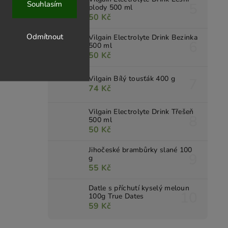
Souhlasím
plody 500 ml
50 Kč
Odmítnout
Vilgain Electrolyte Drink Bezinka
500 ml
50 Kč
Vilgain Bílý tousťák 400 g
74 Kč
Vilgain Electrolyte Drink Třešeň
500 ml
50 Kč
Jihočeské brambůrky slané 100
g
55 Kč
Datle s příchutí kyselý meloun
100g True Dates
59 Kč