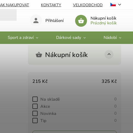
JAK NAKUPOVAT
KONTAKTY
VELKOOBCHOD
Nákupní košík
Přihlášení
Prázdný košík
Sport a zdraví
Dárkové sady
Nádobí
Nákupní košík
215
Kč
325
Kč
Na skladě
0
Akce
0
Novinka
0
Tip
0