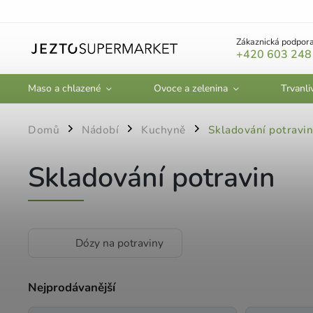
Zákaznická podpora
+420 603 248
Maso a chlazené
Ovoce a zelenina
Trvanli
Domů
Nádobí
Kuchyně
Skladování potravin
/
/
/
Skladování potravin
Dózy na potraviny
Nejprodávanější