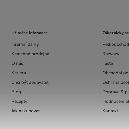
Užitečné informace
Zákaznický se
Firemní dárky
Velkoobchod
Kamenná prodejna
Rozvozy
O nás
Taste
Kariéra
Obchodní po
Chci být dodavatel
Ochrana oso
Blog
Doprava & pl
Recepty
Hodnocení o
Jak nakupovat
Kontakt