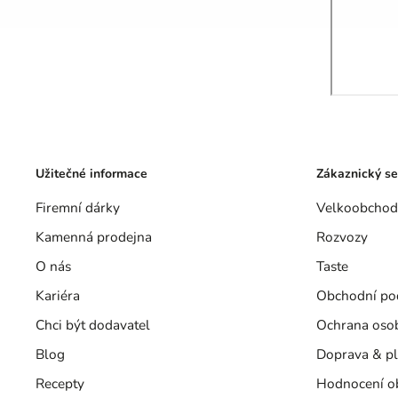
Užitečné informace
Zákaznický se
Firemní dárky
Velkoobchod
Kamenná prodejna
Rozvozy
O nás
Taste
Kariéra
Obchodní po
Chci být dodavatel
Ochrana oso
Blog
Doprava & pl
Recepty
Hodnocení o