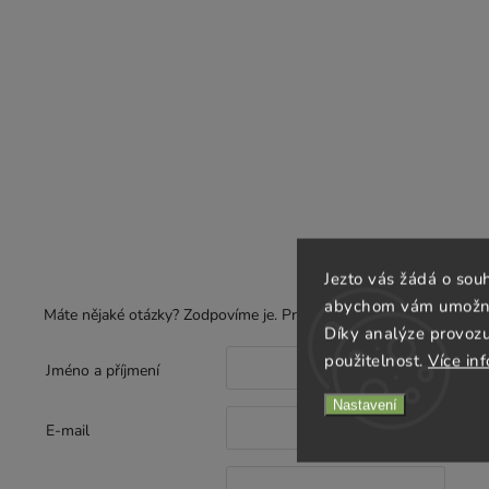
Jezto vás žádá o sou
abychom vám umožnili
Máte nějaké otázky? Zodpovíme je. Prosíme o pečlivé vyplnění kon
Díky analýze provoz
použitelnost.
Více in
Jméno a příjmení
Nastavení
E-mail