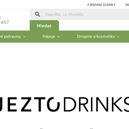
FIREMNÍ DÁRKY
R
:
 457
Hledat
vé potraviny
Nápoje
Drogerie a kosmetika