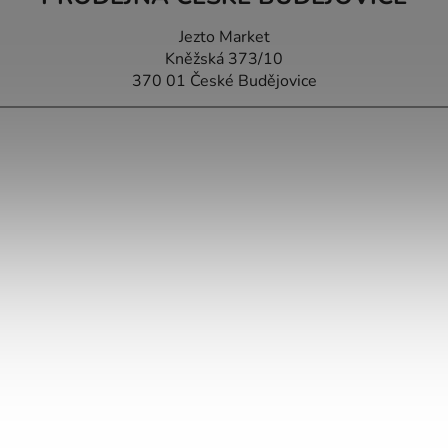
Jezto Market
Kněžská 373/10
370 01 České Budějovice