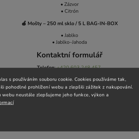
• Zázvor
• Citrón
🍎
Mošty – 250 ml sklo / 5 L BAG-IN-BOX
• Jablko
• Jablko–Jahoda
Kontaktní formulář
Telefon
:
+420 603 248 457
E-mail
:
info@jeztomarket.cz
hlas s používáním souboru cookie. Cookies používáme tak,
 pohodlné prohlížení webu a zlepšili zážitek z nakupování.
taktních údajů.
u webu neustále zlepšujeme jeho funkce, výkon a
formací