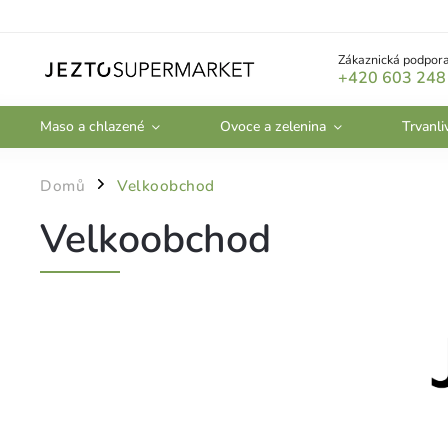
Zákaznická podpora
+420 603 248
Maso a chlazené
Ovoce a zelenina
Trvanli
Domů
Velkoobchod
/
Velkoobchod