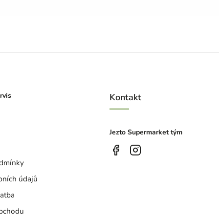
rvis
Kontakt
Jezto Supermarket tým
dmínky
bních údajů
atba
bchodu