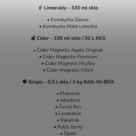
🧃
Limonády – 330 ml sklo
• Kombucha Zázvor
• Kombucha Maté Limetka
🍏
Cider – 330 ml sklo / 30 L KEG
Cider Magnetic Apple Original
•
• Cider Magnetic Premium
• Cider Magnetic Hruška
• Cider Magnetic Višeň
🍓
Sirupy – 0,5 l sklo / 3 kg BAG-IN-BOX
Malinový
•
• Jahodový
• Černý Bez
• Levandule
• Rakytník
• Rybíz černý
• Šípek