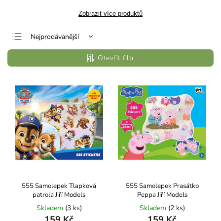
Zobrazit více produktů
Nejprodávanější
Nejlevnější
Otevřít filtr
Nejdražší
Abecedně
555 Samolepek Tlapková
555 Samolepek Prasátko
patrola Jiří Models
Peppa Jiří Models
Skladem
(3 ks)
Skladem
(2 ks)
159 Kč
159 Kč