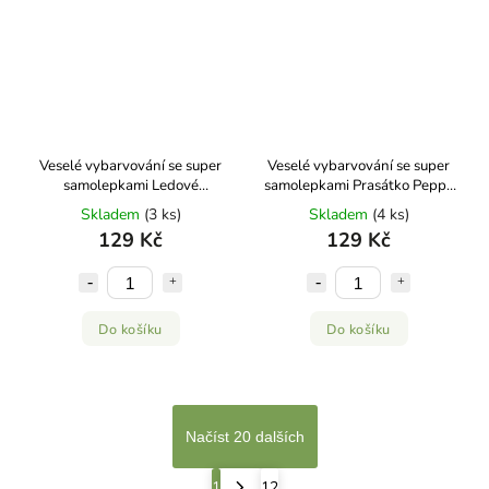
Veselé vybarvování se super
Veselé vybarvování se super
samolepkami Ledové
samolepkami Prasátko Peppa
království Jiří Models
Jiří Models
Skladem
(3 ks)
Skladem
(4 ks)
129 Kč
129 Kč
Do košíku
Do košíku
Načíst 20 dalších
1
12