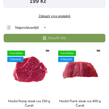
199 Kč
Zobrazit více produktů
Nejprodávanější
Nejlevnější
Otevřít filtr
Nejdražší
Abecedně
Farmářské
Farmářské
Chlazené
Chlazené
Hovězí Rump steak cca 250 g
Hovězí Flank steak cca 400 g
Čunát
Čunát