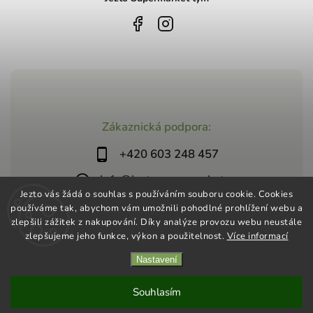
Zákaznická podpora:
+420 603 248 457
info@jeztosupermarket.cz
Jezto vás žádá o souhlas s používáním souboru cookie. Cookies
používáme tak, abychom vám umožnili pohodlné prohlížení webu a
zlepšili zážitek z nakupování. Díky analýze provozu webu neustále
zlepšujeme jeho funkce, výkon a použitelnost.
Více informací
Nastavení
Copyright 2026
Jezto Supermarket
. Všechna práva vyhrazena.
Vytvořil
Shoptet
| Design
Shoptak.cz
Souhlasím