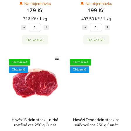
🔔 Na objednávku
🔔 Na objednávku
179 Kč
199 Kč
716 Kč / 1 kg
497,50 Kč / 1 kg
Do košíku
Do košíku
Farmářské
Farmářské
Chlazené
Chlazené
Hovězí Sirloin steak - nízká
Hovězí Tenderloin steak ze
roštěná cca 250 g Čunát
svíčkové cca 250 g Čunát