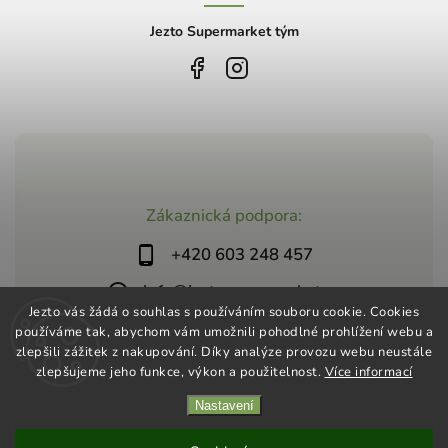
Jezto Supermarket tým
Zákaznická podpora:
+420 603 248 457
info@jeztosupermarket.cz
Jezto vás žádá o souhlas s používáním souboru cookie. Cookies
používáme tak, abychom vám umožnili pohodlné prohlížení webu a
zlepšili zážitek z nakupování. Díky analýze provozu webu neustále
zlepšujeme jeho funkce, výkon a použitelnost.
Více informací
Nastavení
Copyright 2026
Jezto Supermarket
. Všechna práva vyhrazena.
Vytvořil
Shoptet
| Design
Shoptak.cz