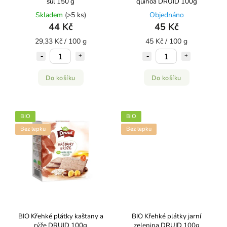
sůl 150 g
quinoa DRUID 100g
Skladem
(>5 ks)
Objednáno
44 Kč
45 Kč
29,33 Kč / 100 g
45 Kč / 100 g
Do košíku
Do košíku
BIO
BIO
Bez lepku
Bez lepku
BIO Křehké plátky kaštany a
BIO Křehké plátky jarní
rýže DRUID 100g
zelenina DRUID 100g