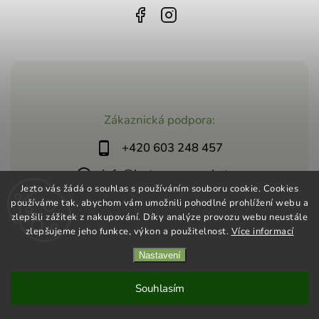
Zákaznická podpora:
+420 603 248 457
info@jeztosupermarket.cz
Jezto vás žádá o souhlas s používáním souboru cookie. Cookies
používáme tak, abychom vám umožnili pohodlné prohlížení webu a
zlepšili zážitek z nakupování. Díky analýze provozu webu neustále
zlepšujeme jeho funkce, výkon a použitelnost.
Více informací
Nastavení
Copyright 2026
Jezto Supermarket
. Všechna práva vyhrazena.
Vytvořil
Shoptet
| Design
Shoptak.cz
Souhlasím