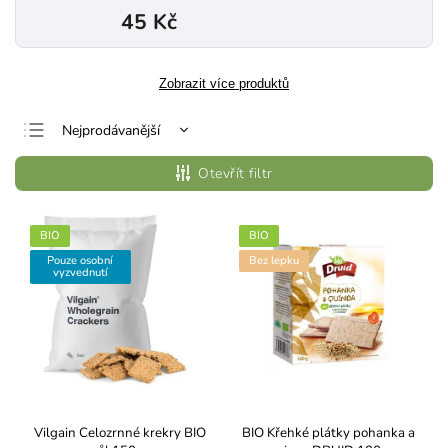
45 Kč
Zobrazit více produktů
Nejprodávanější
Nejlevnější
Otevřít filtr
Nejdražší
Abecedně
BIO
BIO
Pouze osobní
Bez lepku
vyzvednutí
Vilgain Celozrnné krekry BIO
BIO Křehké plátky pohanka a