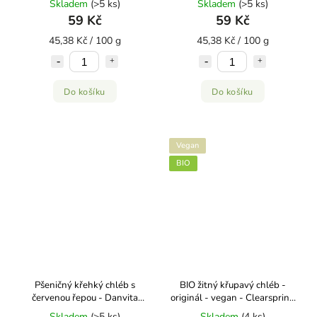
Skladem
(>5 ks)
Skladem
(>5 ks)
59 Kč
59 Kč
45,38 Kč / 100 g
45,38 Kč / 100 g
Do košíku
Do košíku
Vegan
BIO
Pšeničný křehký chléb s
BIO žitný křupavý chléb -
červenou řepou - Danvita
originál - vegan - Clearspring
130g
200g
Skladem
(>5 ks)
Skladem
(4 ks)