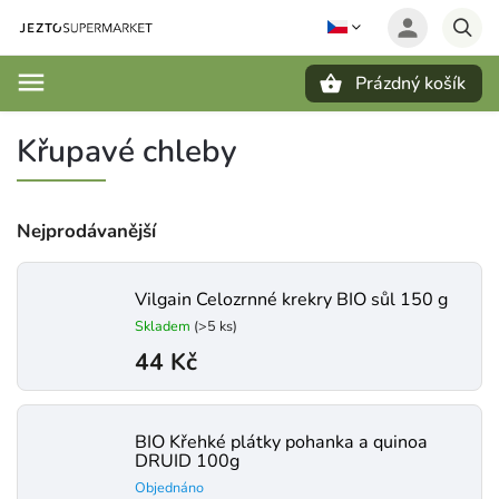
Prázdný košík
Hledat
Křupavé chleby
Nejprodávanější
Vilgain Celozrnné krekry BIO sůl 150 g
Skladem
(>5 ks)
44 Kč
BIO Křehké plátky pohanka a quinoa
DRUID 100g
Objednáno