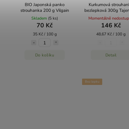
BIO Japonská panko
Kurkumová strouhan
strouhanka 200 g Vilgain
bezlepková 300g Tajem
chuti
Skladem
(5 ks)
Momentálně nedostu
70 Kč
146 Kč
35 Kč / 100 g
48,67 Kč / 100 g
Do košíku
Detail
Bez lepku