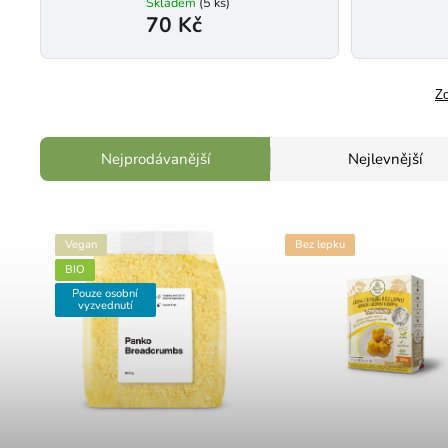
Skladem
(5 ks)
70 Kč
Zo
Nejprodávanější
Nejlevnější
Vegan
Bez lepku
BIO
Pouze osobní
vyzvednutí