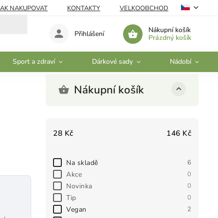
JAK NAKUPOVAT
KONTAKTY
VELKOOBCHOD
Nákupní košík
Přihlášení
Prázdný košík
Sport a zdraví
Dárkové sady
Nádobí
Nákupní košík
28
Kč
146
Kč
Na skladě
6
Akce
0
Novinka
0
Tip
0
Vegan
2