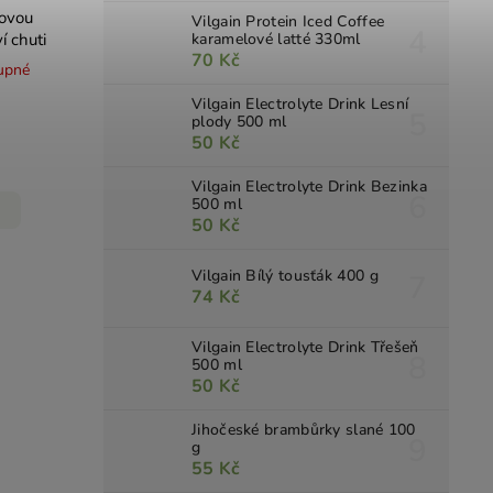
novou
Vilgain Protein Iced Coffee
í chuti
karamelové latté 330ml
70 Kč
upné
Vilgain Electrolyte Drink Lesní
plody 500 ml
50 Kč
Vilgain Electrolyte Drink Bezinka
500 ml
50 Kč
Vilgain Bílý tousťák 400 g
74 Kč
Vilgain Electrolyte Drink Třešeň
500 ml
50 Kč
Jihočeské brambůrky slané 100
g
55 Kč