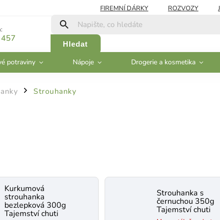
FIREMNÍ DÁRKY
ROZVOZY
:
 457
Hledat
vé potraviny
Nápoje
Drogerie a kosmetika
hanky
Strouhanky
/
Kurkumová
Strouhanka s
strouhanka
černuchou 350g
bezlepková 300g
Tajemství chuti
Tajemství chuti