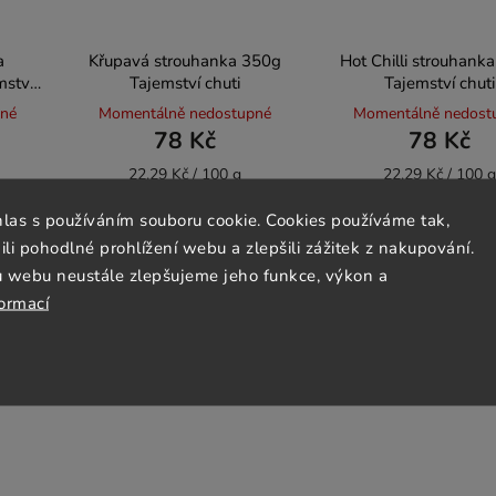
a
Křupavá strouhanka 350g
Hot Chilli strouhank
ství
Tajemství chuti
Tajemství chuti
pné
Momentálně nedostupné
Momentálně nedost
78 Kč
78 Kč
22,29 Kč / 100 g
22,29 Kč / 100 g
hlas s používáním souboru cookie. Cookies používáme tak,
 pohodlné prohlížení webu a zlepšili zážitek z nakupování.
Detail
Detail
u webu neustále zlepšujeme jeho funkce, výkon a
formací
Vegan
Bez lepku