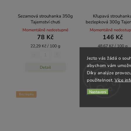
Sezamová strouhanka 350g
Křupavá strouhank
Tajemství chuti
bezlepková 300g Tajem
chuti
Momentálně nedostupné
Momentálně nedostu
78 Kč
146 Kč
22,29 Kč / 100 g
48,67 Kč / 100 g
Jezto vás žádá o sou
abychom vám umožnili
Detail
Detail
Díky analýze provoz
použitelnost.
Více in
Nastavení
Bez lepku