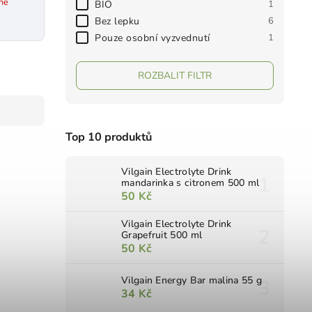
né
BIO
1
Bez lepku
6
Pouze osobní vyzvednutí
1
ROZBALIT FILTR
Top 10 produktů
Vilgain Electrolyte Drink
mandarinka s citronem 500 ml
50 Kč
Vilgain Electrolyte Drink
Grapefruit 500 ml
50 Kč
Vilgain Energy Bar malina 55 g
34 Kč