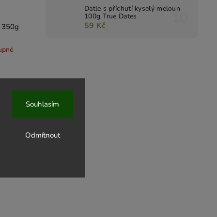
Datle s příchutí kyselý meloun
100g True Dates
59 Kč
a 350g
upné
Souhlasím
Odmítnout