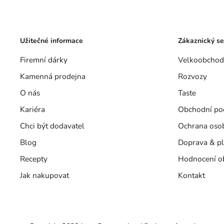
Užitečné informace
Zákaznický se
Firemní dárky
Velkoobchod
Kamenná prodejna
Rozvozy
O nás
Taste
Kariéra
Obchodní po
Chci být dodavatel
Ochrana oso
Blog
Doprava & pl
Recepty
Hodnocení o
Jak nakupovat
Kontakt