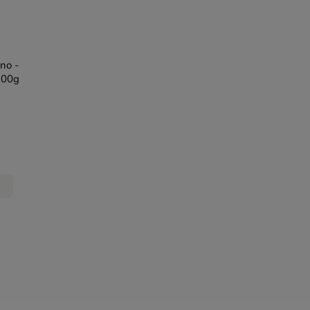
no -
 200g