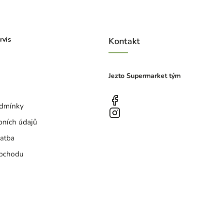
rvis
Kontakt
Jezto Supermarket tým
dmínky
bních údajů
atba
bchodu