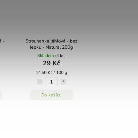
á -
Strouhanka jáhlová - bez
lepku - Natural 200g
Skladem
(4 ks)
29 Kč
14,50 Kč / 100 g
Do košíku