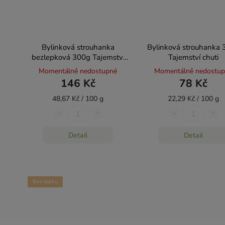
Bylinková strouhanka
Bylinková strouhanka 
bezlepková 300g Tajemství
Tajemství chuti
chuti
Momentálně nedostupné
Momentálně nedostu
146 Kč
78 Kč
48,67 Kč / 100 g
22,29 Kč / 100 g
Detail
Detail
Bez lepku