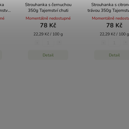
ka
Strouhanka s černuchou
Strouhanka s citro
ství
350g Tajemství chuti
trávou 350g Tajemstv
pné
Momentálně nedostupné
Momentálně nedost
78 Kč
78 Kč
22,29 Kč / 100 g
22,29 Kč / 100 g
Detail
Detail