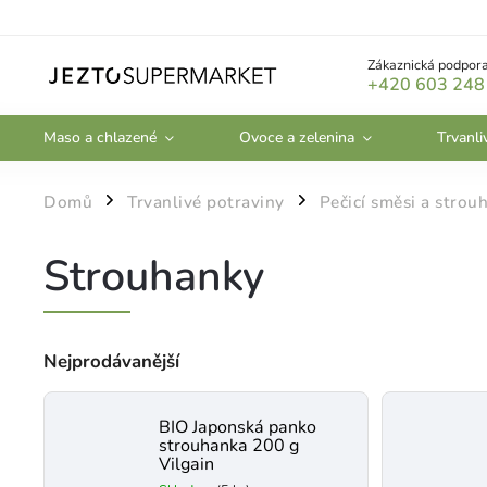
Zákaznická podpora
+420 603 248
Maso a chlazené
Ovoce a zelenina
Trvanli
Domů
Trvanlivé potraviny
Pečicí směsi a strou
/
/
Strouhanky
Nejprodávanější
BIO Japonská panko
strouhanka 200 g
Vilgain