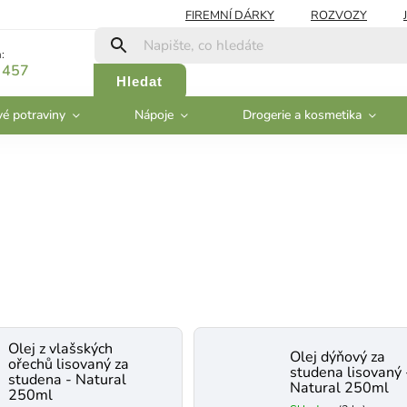
FIREMNÍ DÁRKY
ROZVOZY
:
 457
Hledat
vé potraviny
Nápoje
Drogerie a kosmetika
Olej z vlašských
Olej dýňový za
ořechů lisovaný za
studena lisovaný 
studena - Natural
Natural 250ml
250ml