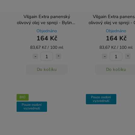
Vilgain Extra panenský
Vilgain Extra panen
olivový olej ve spreji - Bylinky
olivový olej ve spreji - C
196 ml
196 ml
Objednáno
Objednáno
164 Kč
164 Kč
83,67 Kč / 100 ml
83,67 Kč / 100 ml
Do košíku
Do košíku
BIO
Pouze osobní
vyzvednutí
Pouze osobní
vyzvednutí