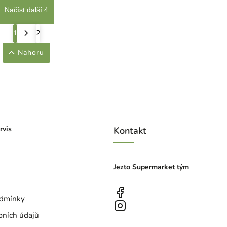
Načíst další 4
1
2
Nahoru
rvis
Kontakt
Jezto Supermarket tým
dmínky
bních údajů