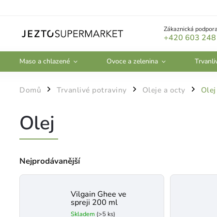
Zákaznická podpora
+420 603 248
Maso a chlazené
Ovoce a zelenina
Trvanli
Domů
Trvanlivé potraviny
Oleje a octy
Olej
/
/
/
Olej
Nejprodávanější
Vilgain Ghee ve
spreji 200 ml
Skladem
(>5 ks)