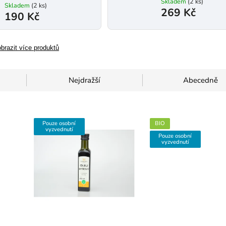
Skladem
(2 ks)
Skladem
(2 ks)
269 Kč
190 Kč
brazit více produktů
Nejdražší
Abecedně
Pouze osobní
BIO
vyzvednutí
Pouze osobní
vyzvednutí