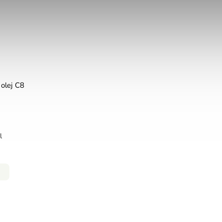
olej C8
l