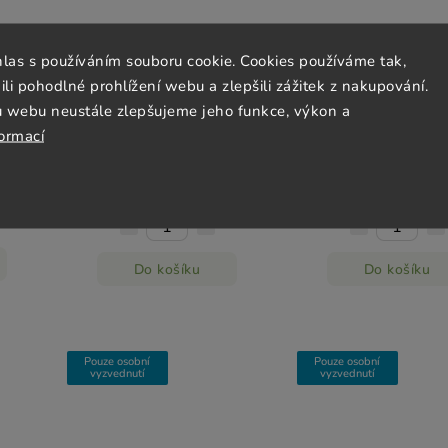
hlas s používáním souboru cookie. Cookies používáme tak,
 pohodlné prohlížení webu a zlepšili zážitek z nakupování.
0 ml
Olej arašídový za studena
BIO Olej slunečnico
u webu neustále zlepšujeme jeho funkce, výkon a
lisovaný - Natural 250ml
smažení a pečení
COUNTRY LIF
formací
Skladem
(2 ks)
Skladem
(4 ks)
149 Kč
149 Kč
59,60 Kč / 100 ml
14,90 Kč / 100 m
Do košíku
Do košíku
Pouze osobní
Pouze osobní
vyzvednutí
vyzvednutí