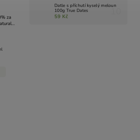
Datle s příchutí kyselý meloun
100g True Dates
59 Kč
0% za
atural
ml