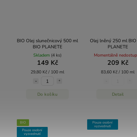
BIO Olej slunečnicový 500 ml
Olej lněný 250 ml BIO
BIO PLANETE
PLANETE
Skladem
(4 ks)
Momentálně nedostu
149 Kč
209 Kč
29,80 Kč / 100 ml
83,60 Kč / 100 ml
Do košíku
Detail
BIO
Pouze osobní
vyzvednutí
Pouze osobní
vyzvednutí