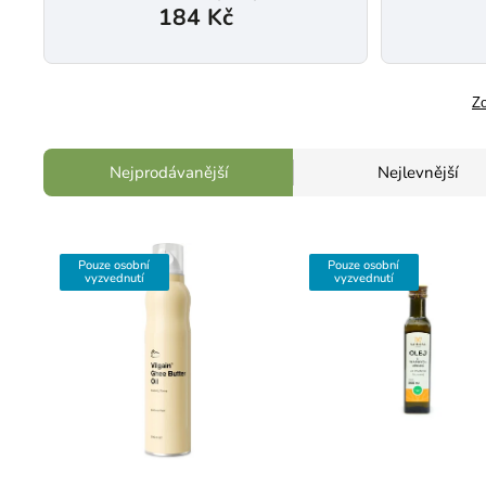
184 Kč
Zo
Nejprodávanější
Nejlevnější
Pouze osobní
Pouze osobní
vyzvednutí
vyzvednutí