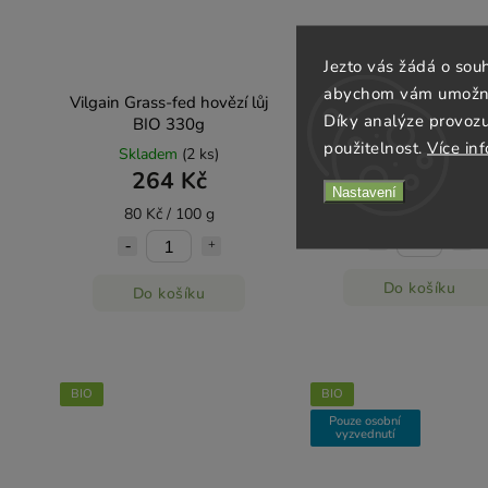
Jezto vás žádá o sou
abychom vám umožnili
Vilgain Grass-fed hovězí lůj
Vilgain Hovězí lůj 30
Díky analýze provoz
BIO 330g
použitelnost.
Více in
Skladem
(3 ks)
Skladem
(2 ks)
134 Kč
264 Kč
Nastavení
44,67 Kč / 100 ml
80 Kč / 100 g
Do košíku
Do košíku
BIO
BIO
Pouze osobní
vyzvednutí