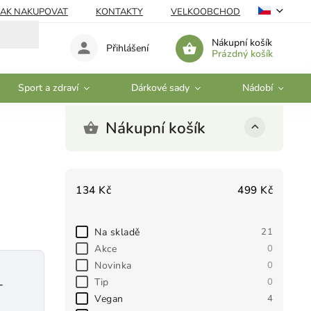
JAK NAKUPOVAT
KONTAKTY
VELKOOBCHOD
Nákupní košík
Přihlášení
Prázdný košík
Sport a zdraví
Dárkové sady
Nádobí
Nákupní košík
134
Kč
499
Kč
Na skladě
21
Akce
0
Novinka
0
Tip
0
-
Vegan
4