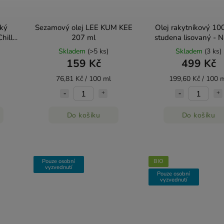
ský
Sezamový olej LEE KUM KEE
Olej rakytníkový 10
hilli
207 ml
studena lisovaný - N
250ml
Skladem
(>5 ks)
Skladem
(3 ks)
159 Kč
499 Kč
76,81 Kč / 100 ml
199,60 Kč / 100 
Do košíku
Do košíku
Pouze osobní
BIO
vyzvednutí
Pouze osobní
vyzvednutí