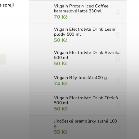
 spreji
Vilgain Protein Iced Coffee
karamelové latté 330ml
70 Kč
Vilgain Electrolyte Drink Lesní
plody 500 ml
50 Kč
Vilgain Electrolyte Drink Bezinka
500 ml
50 Kč
Vilgain Bílý tousťák 400 g
74 Kč
Vilgain Electrolyte Drink Třešeň
500 ml
50 Kč
Jihočeské brambůrky slané 100
g
55 Kč