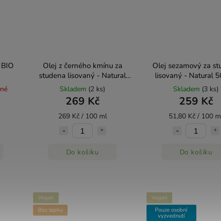
 BIO
Olej z černého kmínu za
Olej sezamový za s
studena lisovaný - Natural
lisovaný - Natural 
100ml
pné
Skladem
(2 ks)
Skladem
(3 ks)
269 Kč
259 Kč
269 Kč / 100 ml
51,80 Kč / 100 m
Do košíku
Do košíku
Vegan
Vegan
Bez lepku
Pouze osobní
vyzvednutí