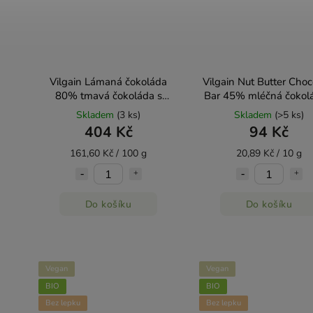
Vilgain Lámaná čokoláda
Vilgain Nut Butter Choc
80% tmavá čokoláda s
Bar 45% mléčná čokol
mandlemi 250 g
lískooříškovým kréme
Skladem
(3 ks)
Skladem
(>5 ks)
404 Kč
94 Kč
161,60 Kč / 100 g
20,89 Kč / 10 g
Do košíku
Do košíku
Vegan
Vegan
BIO
BIO
Bez lepku
Bez lepku