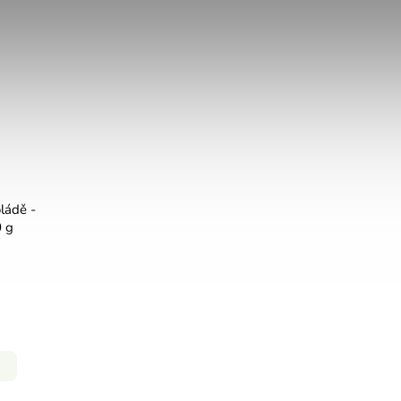
ládě -
0 g