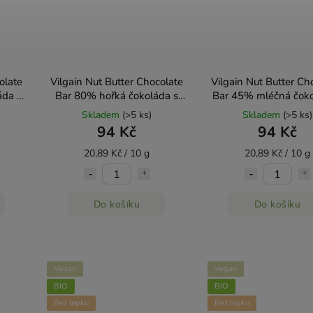
olate
Vilgain Nut Butter Chocolate
Vilgain Nut Butter Ch
áda s
Bar 80% hořká čokoláda s
Bar 45% mléčná čoko
m 45g
mandlovým krémem 45g
arašídovým kréme
Skladem
(>5 ks)
Skladem
(>5 ks)
94 Kč
94 Kč
20,89 Kč / 10 g
20,89 Kč / 10 g
Do košíku
Do košíku
Vegan
Vegan
BIO
BIO
Bez lepku
Bez lepku