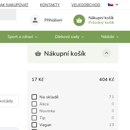
JAK NAKUPOVAT
KONTAKTY
VELKOOBCHOD
Nákupní košík
Přihlášení
Prázdný košík
Sport a zdraví
Dárkové sady
Nádobí
Nákupní košík
17
Kč
404
Kč
Na skladě
71
kolády
Akce
0
Novinka
0
Tip
0
Vegan
13