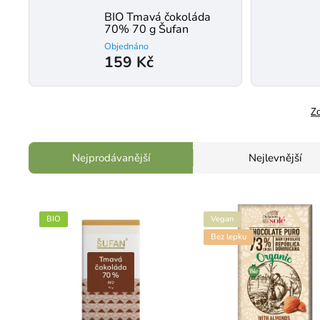
BIO Tmavá čokoláda
70% 70 g Šufan
Objednáno
159 Kč
Zo
Nejprodávanější
Nejlevnější
BIO
Vegan
Bez lepku