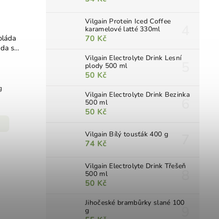
Vilgain Protein Iced Coffee
karamelové latté 330ml
oláda
70 Kč
da s
50 g
Vilgain Electrolyte Drink Lesní
plody 500 ml
50 Kč
g
Vilgain Electrolyte Drink Bezinka
500 ml
50 Kč
Vilgain Bílý tousťák 400 g
74 Kč
Vilgain Electrolyte Drink Třešeň
500 ml
50 Kč
Jihočeské brambůrky slané 100
g