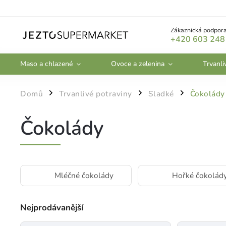
Zákaznická podpora
+420 603 248
Maso a chlazené
Ovoce a zelenina
Trvanli
Domů
Trvanlivé potraviny
Sladké
Čokolády
/
/
/
Čokolády
Mléčné čokolády
Hořké čokolád
Nejprodávanější