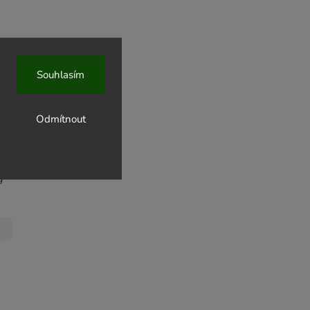
Souhlasím
aovými
Odmítnout
0 g BIO
g