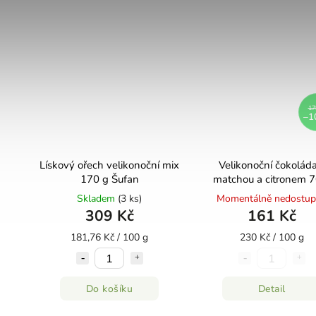
17
–1
Lískový ořech velikonoční mix
Velikonoční čokoláda
170 g Šufan
matchou a citronem 7
Šufan
Skladem
(3 ks)
Momentálně nedostu
309 Kč
161 Kč
181,76 Kč / 100 g
230 Kč / 100 g
Do košíku
Detail