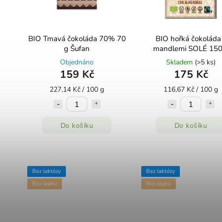
BIO Tmavá čokoláda 70% 70
BIO hořká čokoláda
g Šufan
mandlemi SOLÉ 150
Objednáno
Skladem
(>5 ks)
159 Kč
175 Kč
227,14 Kč / 100 g
116,67 Kč / 100 g
Do košíku
Do košíku
Bez laktózy
Bez laktózy
Bez lepku
Bez lepku