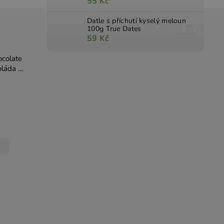
55 Kč
Datle s příchutí kyselý meloun
100g True Dates
59 Kč
ocolate
láda s
m 45g