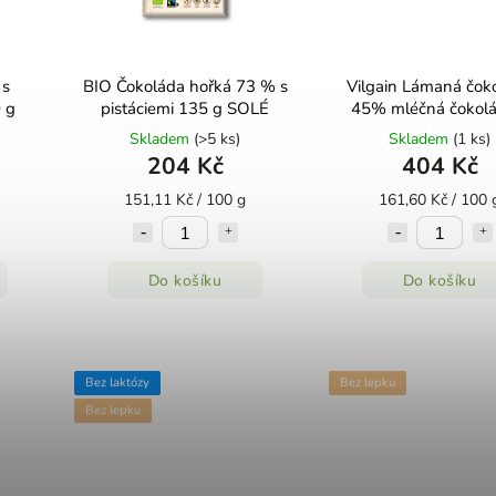
 s
BIO Čokoláda hořká 73 % s
Vilgain Lámaná čok
 g
pistáciemi 135 g SOLÉ
45% mléčná čokolá
lískovými ořechy 2
Skladem
(>5 ks)
Skladem
(1 ks)
204 Kč
404 Kč
151,11 Kč / 100 g
161,60 Kč / 100 
Do košíku
Do košíku
Bez laktózy
Bez lepku
Bez lepku