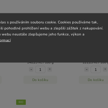
hlas s používáním souboru cookie. Cookies používáme tak,
 pohodlné prohlížení webu a zlepšili zážitek z nakupování.
u webu neustále zlepšujeme jeho funkce, výkon a
Cocoa
Čokoláda hořká 85 %
Čokoláda bílá s kak
formací
IVANI
björnsted 80 g BIO VIVANI
boby Stracciatella 8
VIVANI
Skladem
(>5 ks)
Skladem
(>5 ks)
117 Kč
97 Kč
146,25 Kč / 100 g
121,25 Kč / 100 
Do košíku
Do košíku
BIO