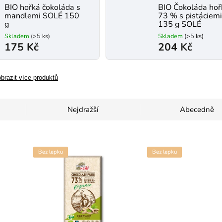
BIO hořká čokoláda s
BIO Čokoláda hoř
mandlemi SOLÉ 150
73 % s pistáciem
g
135 g SOLÉ
Skladem
(>5 ks)
Skladem
(>5 ks)
175 Kč
204 Kč
brazit více produktů
Nejdražší
Abecedně
Bez lepku
Bez lepku