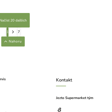
Načíst 20 dalších
1
7
Nahoru
rvis
Kontakt
Jezto Supermarket tým