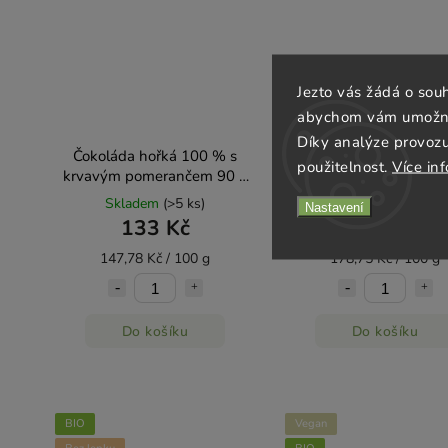
Jezto vás žádá o sou
abychom vám umožnili
Díky analýze provoz
Čokoláda hořká 100 % s
Čokoláda hořká Whole 
použitelnost.
Více in
krvavým pomerančem 90 g
Fruit 100 % 80 g BIO V
BIO VIVANI
Skladem
(>5 ks)
Skladem
(>5 ks)
Nastavení
133 Kč
143 Kč
147,78 Kč / 100 g
178,75 Kč / 100 g
Do košíku
Do košíku
BIO
Vegan