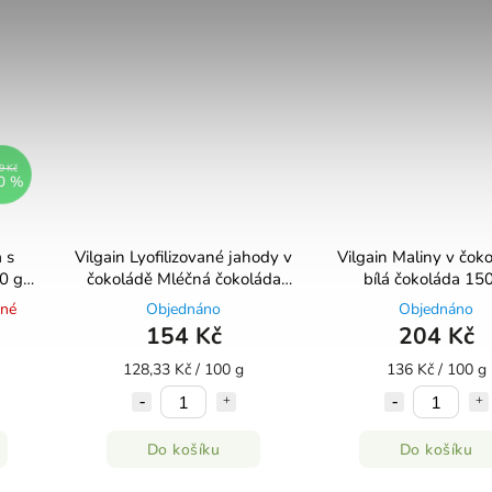
9 Kč
0 %
 s
Vilgain Lyofilizované jahody v
Vilgain Maliny v čoko
0 g
čokoládě Mléčná čokoláda
bílá čokoláda 15
120 g
pné
Objednáno
Objednáno
154 Kč
204 Kč
128,33 Kč / 100 g
136 Kč / 100 g
Do košíku
Do košíku