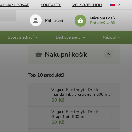
JAK NAKUPOVAT
KONTAKTY
VELKOOBCHOD
Nákupní košík
Přihlášení
Prázdný košík
Sport a zdraví
Dárkové sady
Nádobí
Nákupní košík
Top 10 produktů
Vilgain Electrolyte Drink
mandarinka s citronem 500 ml
50 Kč
Vilgain Electrolyte Drink
Grapefruit 500 ml
50 Kč