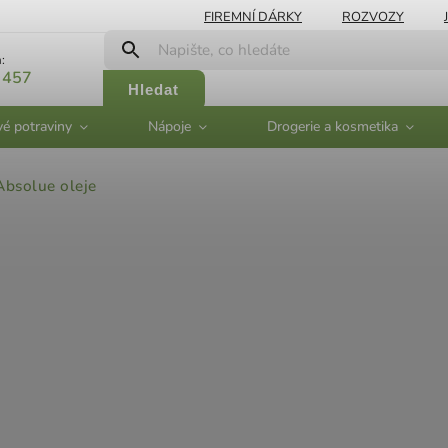
FIREMNÍ DÁRKY
ROZVOZY
:
 457
Hledat
vé potraviny
Nápoje
Drogerie a kosmetika
Absolue oleje