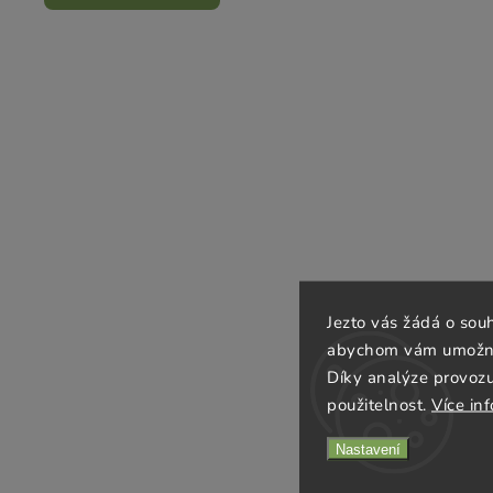
Jezto vás žádá o sou
abychom vám umožnili
Díky analýze provoz
použitelnost.
Více in
Nastavení