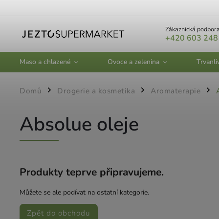
Zákaznická podpora
+420 603 248
Maso a chlazené
Ovoce a zelenina
Trvanli
Domů
Drogerie a kosmetika
Aromaterapie
/
/
/
Absolue oleje
Produkty teprve připravujeme.
Můžete se ale podívat na ostatní kategorie.
Zpět do obchodu