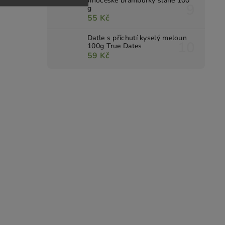
Jihočeské brambůrky slané 100
g
55 Kč
Datle s příchutí kyselý meloun
100g True Dates
59 Kč