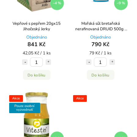
–4 %
–9 %
Vepřové s pepřem 20gx15
Mořská sůl bretaňská
Jihočeský Jerky
nerafinovaná DRUID 500g |
10 kusů
Objednáno
Objednáno
841 Kč
790 Kč
42,05 Kč / 1 ks
79 Kč / 1 ks
Do košíku
Do košíku
Akce
Akce
Pouze osobní
vyzvednutí