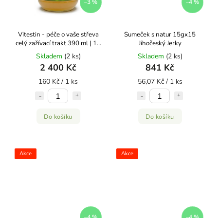
–3 %
–4 %
Vitestin - péče o vaše střeva
Sumeček s natur 15gx15
celý zažívací trakt 390 ml | 15
Jihočeský Jerky
kusů
Skladem
(2 ks)
Skladem
(2 ks)
2 400 Kč
841 Kč
160 Kč / 1 ks
56,07 Kč / 1 ks
Do košíku
Do košíku
Akce
Akce
–4 %
–4 %