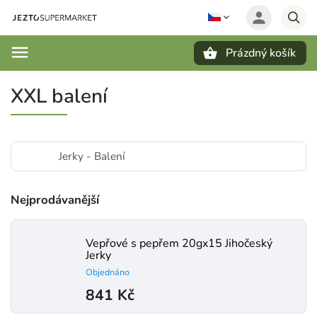
Prázdný košík
Hledat
XXL balení
Jerky - Balení
Nejprodávanější
Vepřové s pepřem 20gx15 Jihočeský
Jerky
Objednáno
841 Kč