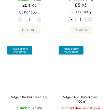
85 Kč
204 Kč
85 Kč / 100 g
51 Kč / 100 g
Do košíku
Do košíku
Pouze osobní
Pouze osobní
vyzvednutí
vyzvednutí
Vilgain Kachní prsa ⁠100g
Vilgain R2E Kuřecí maso
400 g
Skladem
(>5 ks)
Momentálně nedostupné