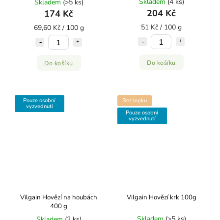
Skladem
(4 ks)
Skladem
(>5 ks)
204 Kč
174 Kč
51 Kč / 100 g
69,60 Kč / 100 g
Do košíku
Do košíku
Pouze osobní
Bez lepku
vyzvednutí
Pouze osobní
vyzvednutí
Vilgain Hovězí na houbách
Vilgain Hovězí krk ⁠100g
400 g
Skladem
(>5 ks)
Skladem
(2 ks)