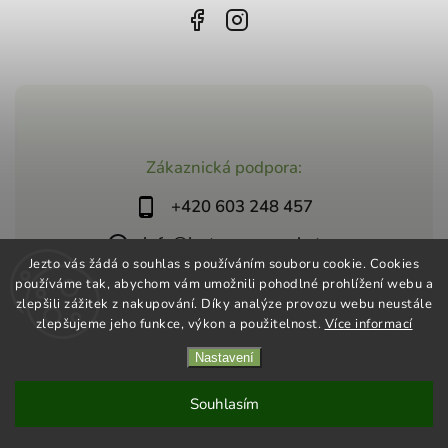
Zákaznická podpora:
+420 603 248 457
info@jeztosupermarket.cz
Jezto vás žádá o souhlas s používáním souboru cookie. Cookies
používáme tak, abychom vám umožnili pohodlné prohlížení webu a
zlepšili zážitek z nakupování. Díky analýze provozu webu neustále
zlepšujeme jeho funkce, výkon a použitelnost.
Více informací
Nastavení
Copyright 2026
Jezto Supermarket
. Všechna práva vyhrazena.
Vytvořil
Shoptet
| Design
Shoptak.cz
Souhlasím