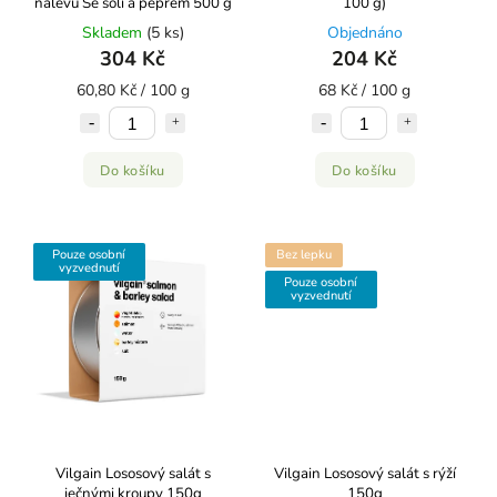
nálevu ⁠Se solí a pepřem 500 g
100 g)
Skladem
(5 ks)
Objednáno
304 Kč
204 Kč
60,80 Kč / 100 g
68 Kč / 100 g
Do košíku
Do košíku
Pouze osobní
Bez lepku
vyzvednutí
Pouze osobní
vyzvednutí
Vilgain Lososový salát s
Vilgain Lososový salát s rýží
ječnými kroupy 150g
150g