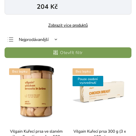
204 Kč
Zobrazit více produktů
Nejprodávanější
Nejlevnější
Otevřít filtr
Nejdražší
Abecedně
Bez lepku
Bez lepku
Pouze osobní
vyzvednutí
Vilgain Kuřecí prsa ve slaném
Vilgain Kuřecí prsa 300 g (3 x