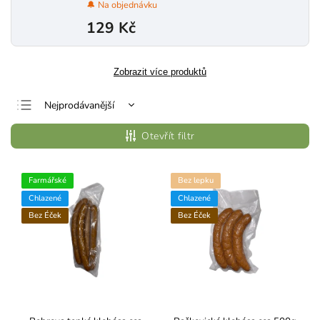
🔔 Na objednávku
129 Kč
Zobrazit více produktů
Nejprodávanější
Nejlevnější
Otevřít filtr
Nejdražší
Abecedně
Farmářské
Bez lepku
Chlazené
Chlazené
Bez Éček
Bez Éček