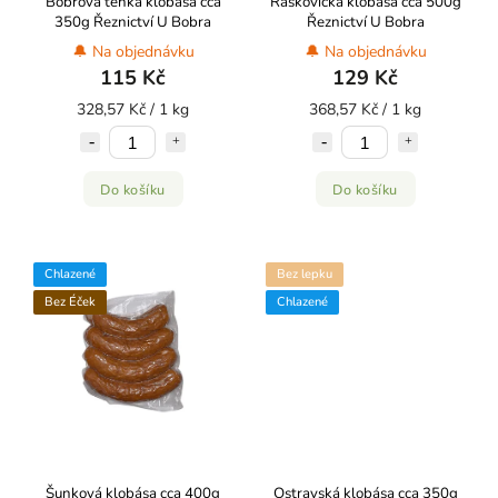
Bobrova tenká klobása cca
Raškovická klobása cca 500g
350g Řeznictví U Bobra
Řeznictví U Bobra
🔔 Na objednávku
🔔 Na objednávku
115 Kč
129 Kč
328,57 Kč / 1 kg
368,57 Kč / 1 kg
Do košíku
Do košíku
Chlazené
Bez lepku
Bez Éček
Chlazené
Šunková klobása cca 400g
Ostravská klobása cca 350g