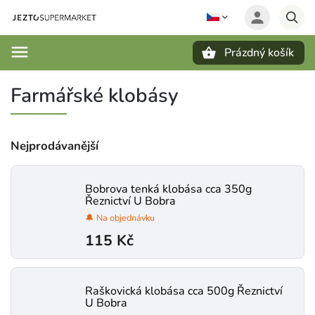
Prázdný košík
Hledat
Farmářské klobásy
Nejprodávanější
Bobrova tenká klobása cca 350g
Řeznictví U Bobra
🔔 Na objednávku
115 Kč
Raškovická klobása cca 500g Řeznictví
U Bobra