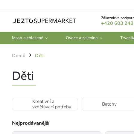
Zákaznická podpora
+420 603 248
Maso a chlazené
Ovoce a zelenina
Trvanli
Domů
Děti
/
Děti
Kreativní a
Batohy
vzdělávací potřeby
Nejprodávanější