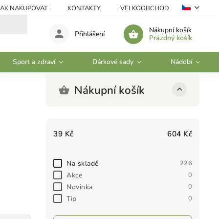
JAK NAKUPOVAT
KONTAKTY
VELKOOBCHOD
Nákupní košík
Přihlášení
Prázdný košík
Sport a zdraví
Dárkové sady
Nádobí
Nákupní košík
39
Kč
604
Kč
Na skladě
226
Akce
0
Novinka
0
Tip
0