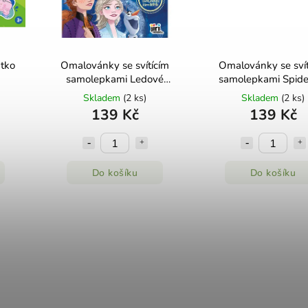
tko
Omalovánky se svítícím
Omalovánky se svít
samolepkami Ledové
samolepkami Spidey
království Jiří Models
Models
Skladem
(2 ks)
Skladem
(2 ks)
139 Kč
139 Kč
Do košíku
Do košíku