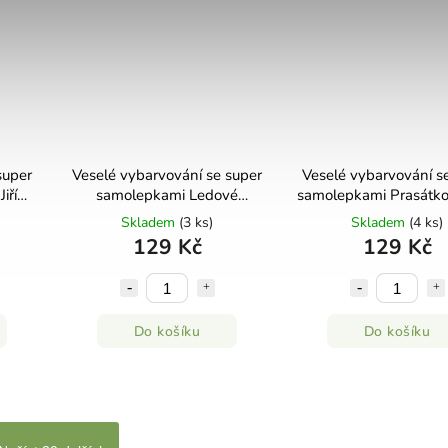
super
Veselé vybarvování se super
Veselé vybarvování s
iří
samolepkami Ledové
samolepkami Prasátk
království Jiří Models
Jiří Models
Skladem
(3 ks)
Skladem
(4 ks)
129 Kč
129 Kč
Do košíku
Do košíku