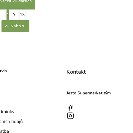
Načíst 20 dalších
1
13
Nahoru
rvis
Kontakt
Jezto Supermarket tým
dmínky
bních údajů
atba