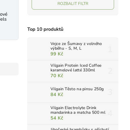
ROZBALIT FILTR
dové
dels
Top 10 produktů
Vejce ze Šumavy z volného
výběhu - S, M, L
99 Kč
Vilgain Protein Iced Coffee
karamelové latté 330ml
70 Kč
Vilgain Těsto na pinsu 250g
84 Kč
Vilgain Electrolyte Drink
mandarinka a matcha 500 ml
54 Kč
Jihočeské brambůrky s příchutí