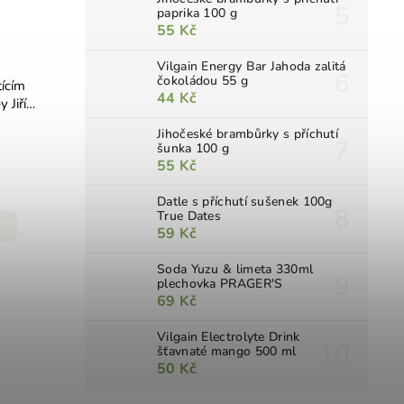
paprika 100 g
55 Kč
Vilgain Energy Bar Jahoda zalitá
čokoládou 55 g
ícím
44 Kč
 Jiří
Jihočeské brambůrky s příchutí
šunka 100 g
55 Kč
Datle s příchutí sušenek 100g
True Dates
59 Kč
Soda Yuzu & limeta 330ml
plechovka PRAGER'S
69 Kč
Vilgain Electrolyte Drink
šťavnaté mango 500 ml
50 Kč