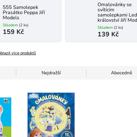
Omalovánky se
555 Samolepek
svítícím
Prasátko Peppa Jiří
samolepkami Le
Models
království Jiří Mo
Skladem
(2 ks)
Skladem
(2 ks)
159 Kč
139 Kč
brazit více produktů
Nejdražší
Abecedně