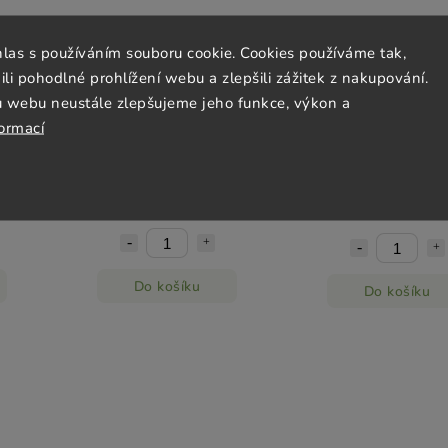
hlas s používáním souboru cookie. Cookies používáme tak,
 pohodlné prohlížení webu a zlepšili zážitek z nakupování.
u webu neustále zlepšujeme jeho funkce, výkon a
formací
ls
Bingo Zvířátka Jiří Models
Bingo Tlapková patrol
Models
Skladem
(1 ks)
Skladem
(2 ks)
189 Kč
189 Kč
Do košíku
Do košíku