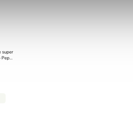
e super
o Peppa