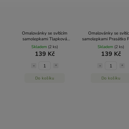
Omalovánky se svítícím
Omalovánky se svítí
samolepkami Tlapková
samolepkami Prasátko 
patrola Jiří Models
Jiří Models
Skladem
(2 ks)
Skladem
(2 ks)
139 Kč
139 Kč
Do košíku
Do košíku