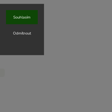
Souhlasím
Odmítnout
a Jiří