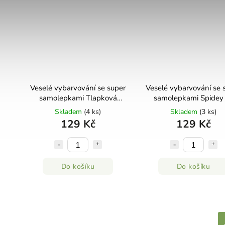
Veselé vybarvování se super
Veselé vybarvování se 
samolepkami Tlapková
samolepkami Spidey J
patrola Jiří Models
Models
Skladem
(4 ks)
Skladem
(3 ks)
129 Kč
129 Kč
Do košíku
Do košíku