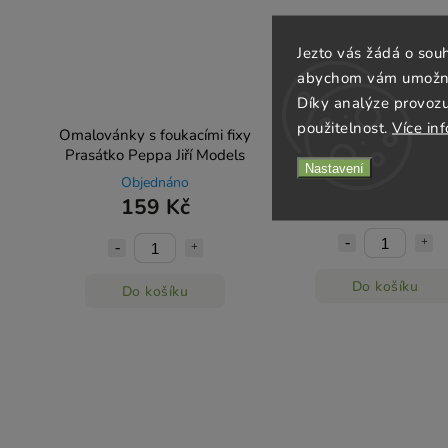
Jezto vás žádá o sou
abychom vám umožnili
Díky analýze provoz
použitelnost.
Více in
Omalovánky s foukacími fixy
Bingo Bing Jiří Mode
Prasátko Peppa Jiří Models
Nastavení
Skladem
(2 ks)
Objednáno
189 Kč
159 Kč
Do košíku
Do košíku