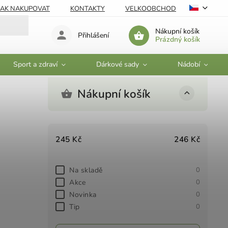
JAK NAKUPOVAT
KONTAKTY
VELKOOBCHOD
Nákupní košík
Přihlášení
Prázdný košík
Sport a zdraví
Dárkové sady
Nádobí
Nákupní košík
245
Kč
246
Kč
Na skladě
0
Akce
0
Novinka
0
Tip
0