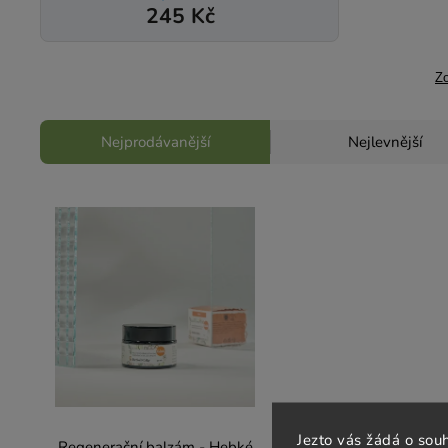
245 Kč
Zo
Nejprodávanější
Nejlevnější
Jezto vás žádá o sou
Regenerační balzám - Hebké