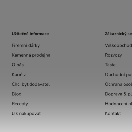
Užitečné informace
Zákaznický se
Firemní dárky
Velkoobchod
Kamenná prodejna
Rozvozy
O nás
Taste
Kariéra
Obchodní po
Chci být dodavatel
Ochrana oso
Blog
Doprava & pl
Recepty
Hodnocení o
Jak nakupovat
Kontakt