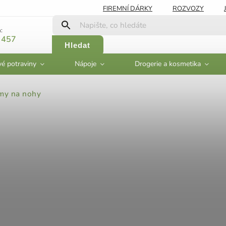
FIREMNÍ DÁRKY
ROZVOZY
:
 457
Hledat
vé potraviny
Nápoje
Drogerie a kosmetika
my na nohy