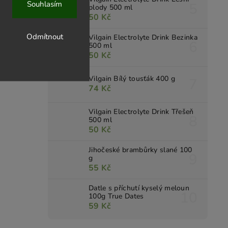
Souhlasím
plody 500 ml
50 Kč
Odmítnout
Vilgain Electrolyte Drink Bezinka
500 ml
50 Kč
Vilgain Bílý tousťák 400 g
74 Kč
Vilgain Electrolyte Drink Třešeň
500 ml
50 Kč
Jihočeské brambůrky slané 100
g
55 Kč
Datle s příchutí kyselý meloun
100g True Dates
59 Kč