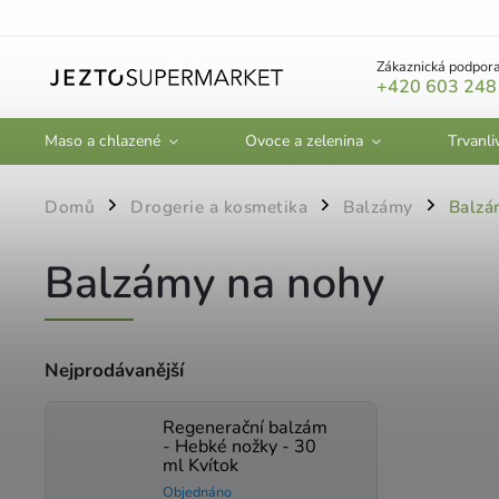
Zákaznická podpora
+420 603 248
Maso a chlazené
Ovoce a zelenina
Trvanli
Domů
Drogerie a kosmetika
Balzámy
Balzá
/
/
/
Balzámy na nohy
Nejprodávanější
Regenerační balzám
- Hebké nožky - 30
ml Kvítok
Objednáno