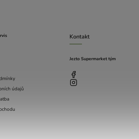
rvis
Kontakt
Jezto Supermarket tým
dmínky
bních údajů
atba
bchodu