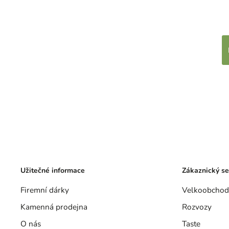
Užitečné informace
Zákaznický se
Firemní dárky
Velkoobchod
Kamenná prodejna
Rozvozy
O nás
Taste