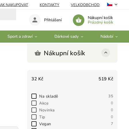
JAK NAKUPOVAT
KONTAKTY
VELKOOBCHOD
Nákupní košík
Přihlášení
Prázdný košík
Sport a zdraví
Dárkové sady
Nádobí
Nákupní košík
32
Kč
519
Kč
Na skladě
35
Akce
0
Novinka
0
Tip
0
Vegan
7