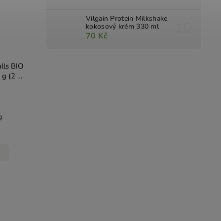
Vilgain Protein Milkshake
kokosový krém 330 ml
70 Kč
lls BIO
g (2 x
g