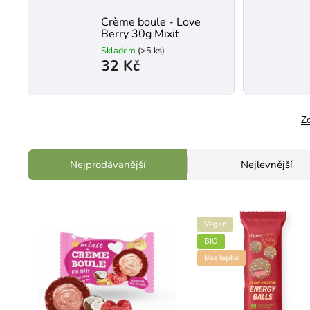
Crème boule - Love
Berry 30g Mixit
Skladem
(>5 ks)
32 Kč
Zo
Nejprodávanější
Nejlevnější
Vegan
BIO
Bez lepku