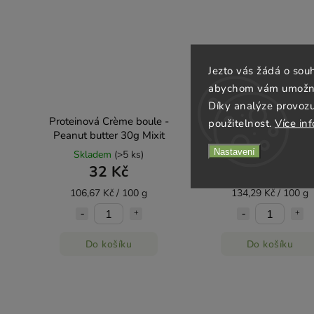
Jezto vás žádá o sou
abychom vám umožnili
Díky analýze provoz
Proteinová Crème boule -
Bonbóny Eukalyptus
použitelnost.
Více in
Peanut butter 30g Mixit
mentol 70 g Dr. Pop
Nastavení
Skladem
(>5 ks)
Skladem
(5 ks)
32 Kč
94 Kč
106,67 Kč / 100 g
134,29 Kč / 100 g
Do košíku
Do košíku