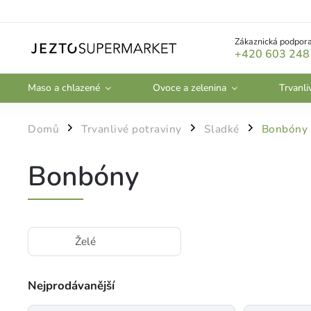
Zákaznická podpora
+420 603 248
Maso a chlazené
Ovoce a zelenina
Trvanli
Domů
Trvanlivé potraviny
Sladké
Bonbóny
/
/
/
Bonbóny
Želé
Nejprodávanější