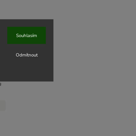
Souhlasím
k s
Odmítnout
 Popov
g