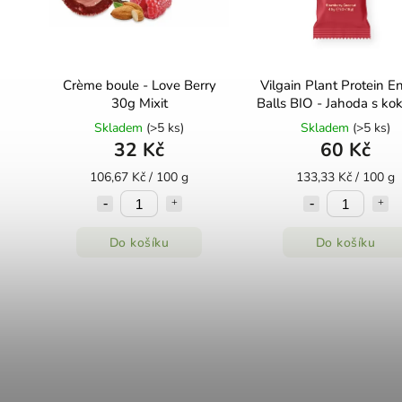
Crème boule - Love Berry
Vilgain Plant Protein E
30g Mixit
Balls BIO - Jahoda s kokosem
45 g (3 x 15 g)
Skladem
(>5 ks)
Skladem
(>5 ks)
32 Kč
60 Kč
106,67 Kč / 100 g
133,33 Kč / 100 g
Do košíku
Do košíku