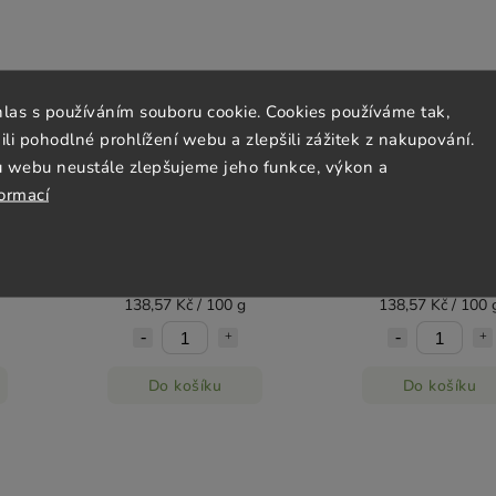
hlas s používáním souboru cookie. Cookies používáme tak,
 pohodlné prohlížení webu a zlepšili zážitek z nakupování.
u webu neustále zlepšujeme jeho funkce, výkon a
 a
Bonbóny Šalvěj 70 g Dr.
Bonbóny Rakytní
formací
ov
Popov
vitamínem C 70 g Dr.
Skladem
(2 ks)
Skladem
(3 ks)
97 Kč
97 Kč
138,57 Kč / 100 g
138,57 Kč / 100 
Do košíku
Do košíku