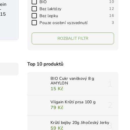
BIO
10
tein
Bez laktózy
12
-
 15
Bez lepku
16
Pouze osobní vyzvednutí
3
ROZBALIT FILTR
Top 10 produktů
BIO Cukr vanilkový 8 g
AMYLON
15 Kč
Vilgain Krůtí prsa 100 g
79 Kč
Krůtí bejby 20g Jihočeský Jerky
59 Kč