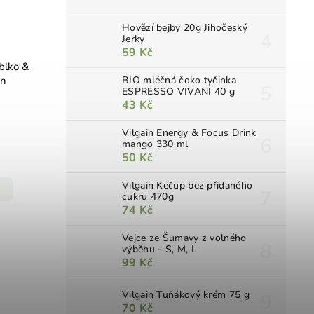
Hovězí bejby 20g Jihočeský
Jerky
59 Kč
blko &
an
BIO mléčná čoko tyčinka
ESPRESSO VIVANI 40 g
43 Kč
Vilgain Energy & Focus Drink
mango 330 ml
50 Kč
Vilgain Kečup bez přidaného
cukru 470g
74 Kč
Vejce ze Šumavy z volného
výběhu - S, M, L
99 Kč
Vilgain Tuňákový krém 75 g
70 Kč