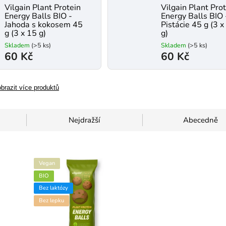
Vilgain Plant Protein
Vilgain Plant Pro
Energy Balls BIO -
Energy Balls BIO 
Jahoda s kokosem 45
Pistácie 45 g (3 x
g (3 x 15 g)
g)
Skladem
(>5 ks)
Skladem
(>5 ks)
60 Kč
60 Kč
brazit více produktů
Nejdražší
Abecedně
Vegan
BIO
Bez laktózy
Bez lepku