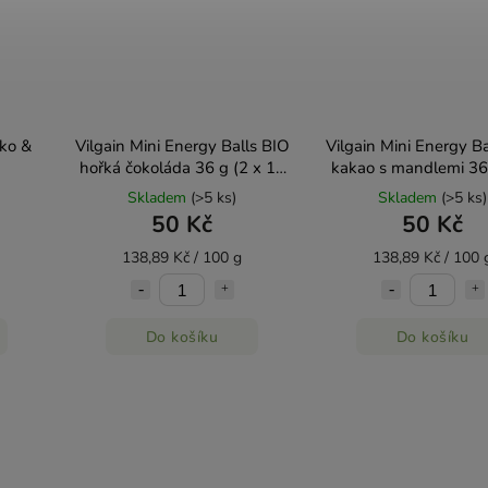
ko &
Vilgain Mini Energy Balls BIO
Vilgain Mini Energy Ba
hořká čokoláda 36 g (2 x 18
kakao s mandlemi 36 
g)
18 g)
Skladem
(>5 ks)
Skladem
(>5 ks)
50 Kč
50 Kč
138,89 Kč / 100 g
138,89 Kč / 100 
Do košíku
Do košíku