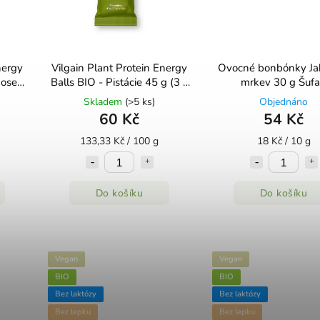
nergy
Vilgain Plant Protein Energy
Ovocné bonbónky Ja
Balls BIO - Pistácie 45 g (3 x
mrkev 30 g Šuf
15 g)
Skladem
(>5 ks)
Objednáno
60 Kč
54 Kč
133,33 Kč / 100 g
18 Kč / 10 g
Do košíku
Do košíku
Vegan
Vegan
BIO
BIO
Bez laktózy
Bez laktózy
Bez lepku
Bez lepku