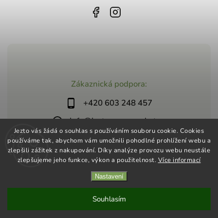
Zákaznická podpora:
+420 603 248 457
info@jeztosupermarket.cz
Jezto vás žádá o souhlas s používáním souboru cookie. Cookies
používáme tak, abychom vám umožnili pohodlné prohlížení webu a
zlepšili zážitek z nakupování. Díky analýze provozu webu neustále
zlepšujeme jeho funkce, výkon a použitelnost.
Více informací
Nastavení
Copyright 2026
Jezto Supermarket
. Všechna práva vyhrazena.
Vytvořil
Shoptet
| Design
Shoptak.cz
Souhlasím