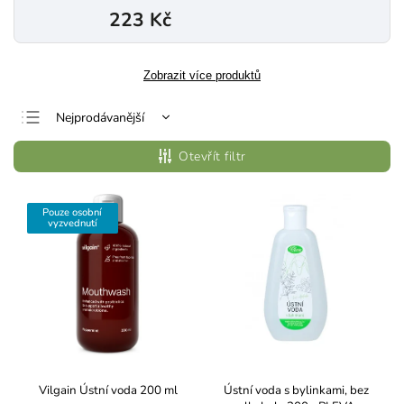
223 Kč
Zobrazit více produktů
Nejprodávanější
Nejlevnější
Otevřít filtr
Nejdražší
Abecedně
Pouze osobní
vyzvednutí
Vilgain Ústní voda 200 ml
Ústní voda s bylinkami, bez