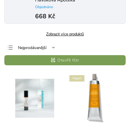
Havlíkova Apotéka
Objednáno
668 Kč
Zobrazit více produktů
Nejprodávanější
Nejlevnější
Otevřít filtr
Nejdražší
Abecedně
Vegan