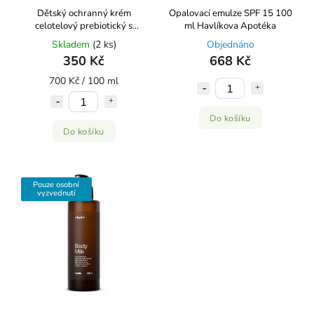
Dětský ochranný krém
Opalovací emulze SPF 15 100
celotelový prebiotický s
ml Havlíkova Apotéka
ovesným proteinem 50 ml
Skladem
(2 ks)
Objednáno
Kvitok
350 Kč
668 Kč
700 Kč / 100 ml
Do košíku
Do košíku
Pouze osobní
vyzvednutí