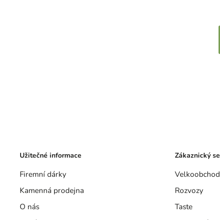
Užitečné informace
Zákaznický se
Firemní dárky
Velkoobchod
Kamenná prodejna
Rozvozy
O nás
Taste