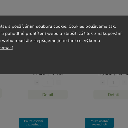
hlas s používáním souboru cookie. Cookies používáme tak,
 pohodlné prohlížení webu a zlepšili zážitek z nakupování.
u webu neustále zlepšujeme jeho funkce, výkon a
5l
Dash Perlivá voda limetka
Dash Perlivá voda b
formací
330ml
330ml
Momentálně nedostupné
Momentálně nedost
45 Kč
45 Kč
13,64 Kč / 100 ml
13,64 Kč / 100 m
Detail
Detail
Pouze osobní
Pouze osobní
vyzvednutí
vyzvednutí