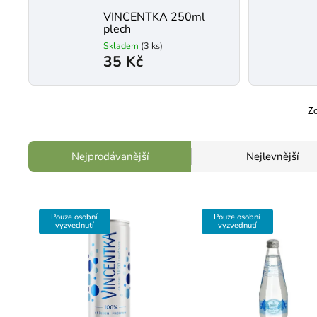
VINCENTKA 250ml
plech
Skladem
(3 ks)
35 Kč
Zo
Nejprodávanější
Nejlevnější
Pouze osobní
Pouze osobní
vyzvednutí
vyzvednutí