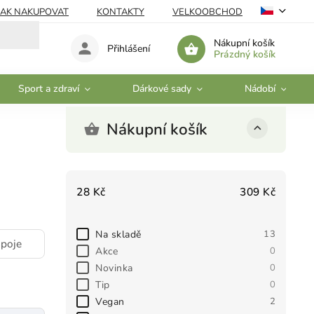
JAK NAKUPOVAT
KONTAKTY
VELKOOBCHOD
Nákupní košík
Přihlášení
Prázdný košík
Sport a zdraví
Dárkové sady
Nádobí
Nákupní košík
28
Kč
309
Kč
Na skladě
13
ápoje
Akce
0
Novinka
0
Tip
0
Vegan
2