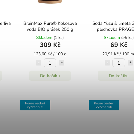
erlivá
BrainMax Pure® Kokosová
Soda Yuzu & limeta
voda BIO prášek 250 g
plechovka PRAGE
Skladem
(1 ks)
Skladem
(>5 ks)
309 Kč
69 Kč
123,60 Kč / 100 g
20,91 Kč / 100 m
Do košíku
Do košíku
Pouze osobní
Pouze osobní
vyzvednutí
vyzvednutí