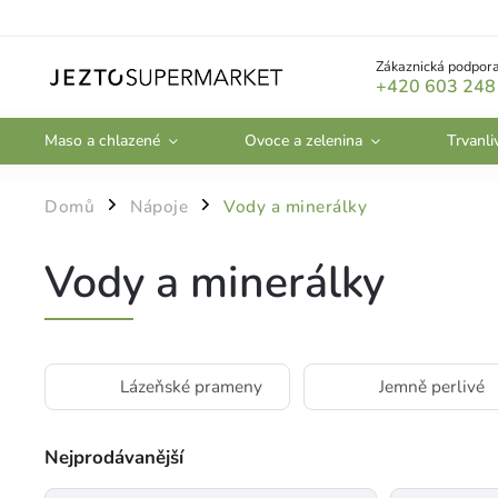
Zákaznická podpora
+420 603 248
Maso a chlazené
Ovoce a zelenina
Trvanli
Domů
Nápoje
Vody a minerálky
/
/
Vody a minerálky
Lázeňské prameny
Jemně perlivé
Nejprodávanější