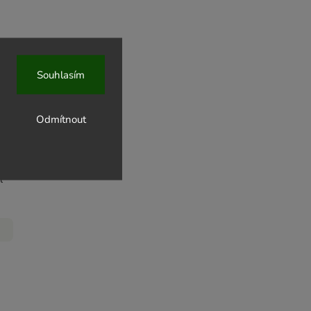
Souhlasím
roskev
Odmítnout
upné
l