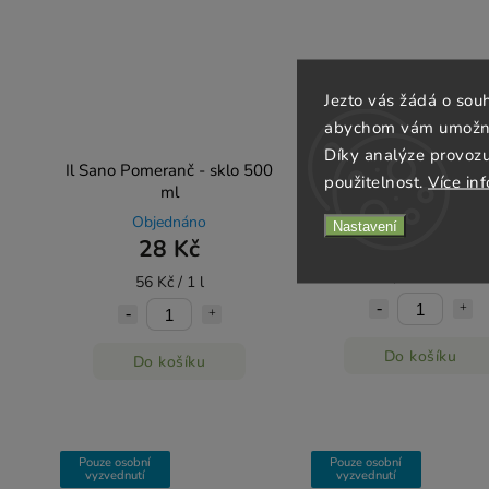
Jezto vás žádá o sou
abychom vám umožnili
Díky analýze provoz
Il Sano Pomeranč - sklo 500
Il Sano Pomeranč 1,
použitelnost.
Více in
ml
Objednáno
Objednáno
Nastavení
38 Kč
28 Kč
25,33 Kč / 1 l
56 Kč / 1 l
Do košíku
Do košíku
Pouze osobní
Pouze osobní
vyzvednutí
vyzvednutí