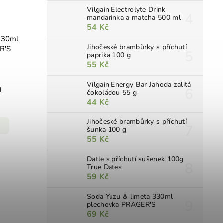
Vilgain Electrolyte Drink
mandarinka a matcha 500 ml
54 Kč
 330ml
Jihočeské brambůrky s příchutí
R'S
paprika 100 g
55 Kč
Vilgain Energy Bar Jahoda zalitá
l
čokoládou 55 g
44 Kč
Jihočeské brambůrky s příchutí
šunka 100 g
55 Kč
Datle s příchutí sušenek 100g
True Dates
59 Kč
Soda Yuzu & limeta 330ml
plechovka PRAGER'S
69 Kč