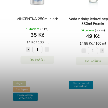
VINCENTKA 250ml plech
Voda z doby ledové nep
330ml Fromin
Skladem
(3 ks)
Skladem
(>5 ks)
35 Kč
49 Kč
14 Kč / 100 ml
14,85 Kč / 100 ml
Do košíku
Do košíku
Vegan
Pouze osobní
vyzvednutí
Bez lepku
Pouze osobní
vyzvednutí