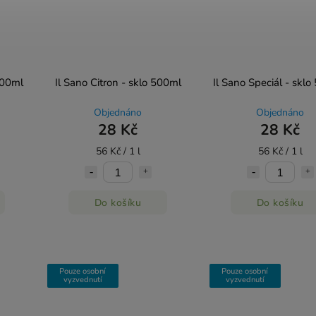
500ml
Il Sano Citron - sklo 500ml
Il Sano Speciál - sklo
Objednáno
Objednáno
28 Kč
28 Kč
56 Kč / 1 l
56 Kč / 1 l
Do košíku
Do košíku
Pouze osobní
Pouze osobní
vyzvednutí
vyzvednutí