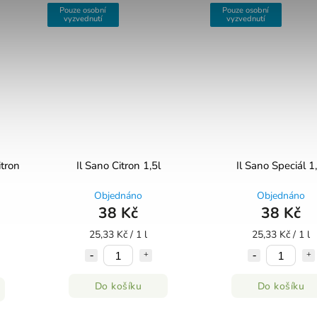
Pouze osobní
Pouze osobní
vyzvednutí
vyzvednutí
itron
Il Sano Citron 1,5l
Il Sano Speciál 1,
Objednáno
Objednáno
38 Kč
38 Kč
25,33 Kč / 1 l
25,33 Kč / 1 l
Do košíku
Do košíku