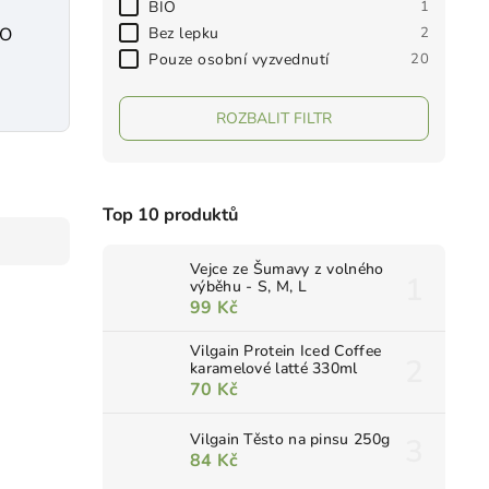
BIO
1
Bez lepku
2
IO
Pouze osobní vyzvednutí
20
ROZBALIT FILTR
Top 10 produktů
Vejce ze Šumavy z volného
výběhu - S, M, L
99 Kč
Vilgain Protein Iced Coffee
karamelové latté 330ml
70 Kč
Vilgain Těsto na pinsu 250g
84 Kč