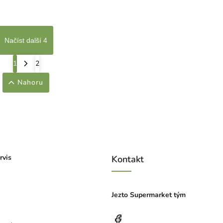
Načíst další 4
1
2
Nahoru
rvis
Kontakt
Jezto Supermarket tým