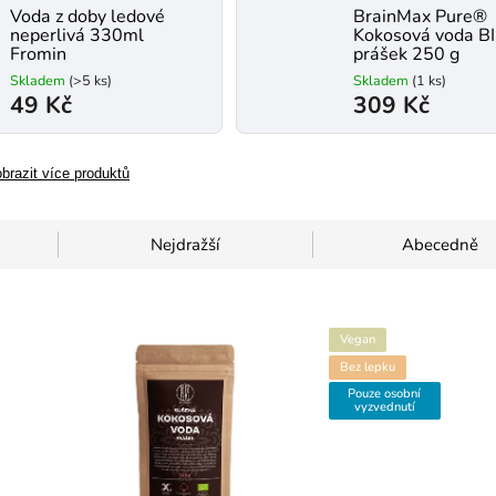
Voda z doby ledové
BrainMax Pure®
neperlivá 330ml
Kokosová voda B
Fromin
prášek 250 g
Skladem
(>5 ks)
Skladem
(1 ks)
49 Kč
309 Kč
brazit více produktů
Nejdražší
Abecedně
Vegan
Bez lepku
Pouze osobní
vyzvednutí