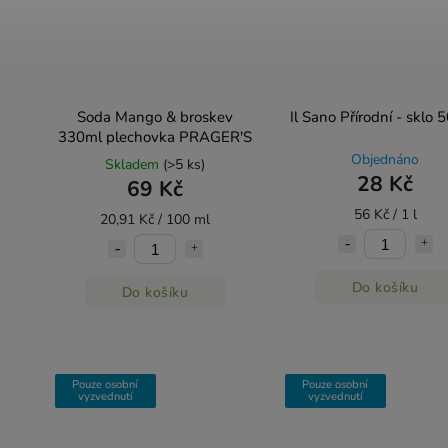
Soda Mango & broskev
Il Sano Přírodní - sklo 
330ml plechovka PRAGER'S
Objednáno
Skladem
(>5 ks)
28 Kč
69 Kč
56 Kč / 1 l
20,91 Kč / 100 ml
Do košíku
Do košíku
Pouze osobní
Pouze osobní
vyzvednutí
vyzvednutí