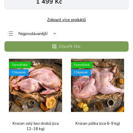
1 499 Kč
Zobrazit více produktů
Nejprodávanější
Nejlevnější
Otevřít filtr
Nejdražší
Abecedně
Farmářské
Farmářské
Chlazené
Chlazené
Krocan celý bez drobů (cca
Krocan půlka (cca 6-9 kg)
12–18 kg)