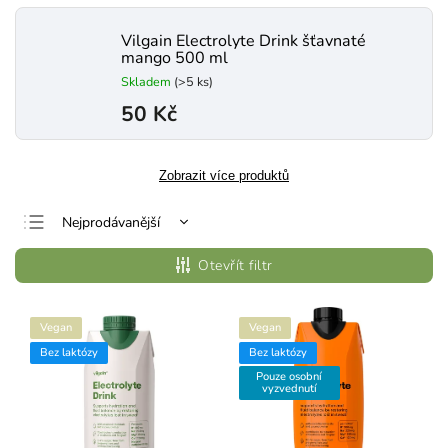
Vilgain Electrolyte Drink šťavnaté
mango 500 ml
Skladem
(>5 ks)
50 Kč
Zobrazit více produktů
Nejprodávanější
Nejlevnější
Otevřít filtr
Nejdražší
Abecedně
Vegan
Vegan
Bez laktózy
Bez laktózy
Pouze osobní
vyzvednutí