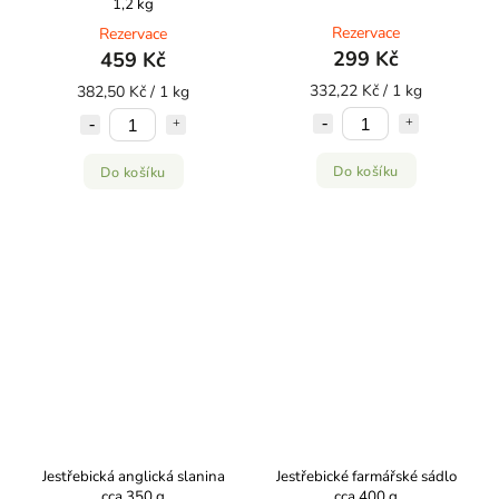
1,2 kg
Rezervace
Rezervace
299 Kč
459 Kč
332,22 Kč / 1 kg
382,50 Kč / 1 kg
Do košíku
Do košíku
Jestřebická anglická slanina
Jestřebické farmářské sádlo
cca 350 g
cca 400 g