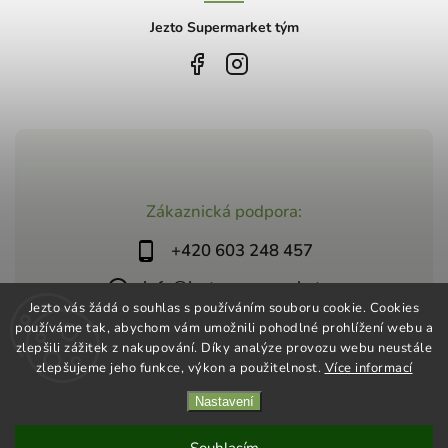
Jezto Supermarket tým
Zákaznická podpora:
+420 603 248 457
info@jeztosupermarket.cz
Jezto vás žádá o souhlas s používáním souboru cookie. Cookies
používáme tak, abychom vám umožnili pohodlné prohlížení webu a
zlepšili zážitek z nakupování. Díky analýze provozu webu neustále
zlepšujeme jeho funkce, výkon a použitelnost.
Více informací
Nastavení
Copyright 2026
Jezto Supermarket
. Všechna práva vyhrazena.
Vytvořil
Shoptet
| Design
Shoptak.cz