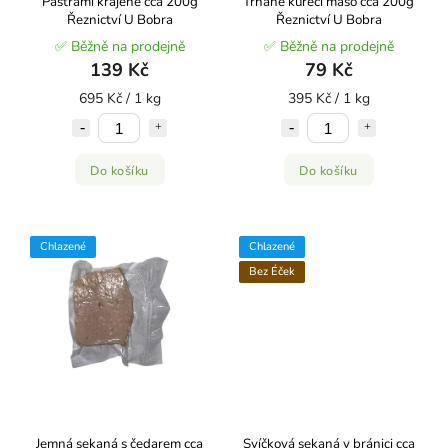
Pastrami krájené cca 200g
Trhané kuřecí maso cca 200g
Řeznictví U Bobra
Řeznictví U Bobra
✅ Běžně na prodejně
✅ Běžně na prodejně
139 Kč
79 Kč
695 Kč / 1 kg
395 Kč / 1 kg
Do košíku
Do košíku
Chlazené
Chlazené
Bez Éček
Jemná sekaná s čedarem cca
Svíčková sekaná v bránici cca