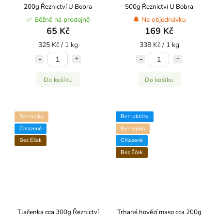
200g Řeznictví U Bobra
500g Řeznictví U Bobra
✅ Běžně na prodejně
🔔 Na objednávku
65 Kč
169 Kč
325 Kč / 1 kg
338 Kč / 1 kg
Do košíku
Do košíku
Bez lepku
Bez laktózy
Chlazené
Bez lepku
Bez Éček
Chlazené
Bez Éček
Tlačenka cca 300g Řeznictví
Trhané hovězí maso cca 200g