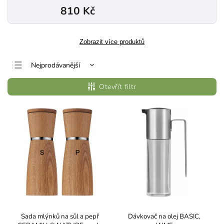
810 Kč
Zobrazit více produktů
Nejprodávanější
Nejlevnější
Otevřít filtr
Nejdražší
Abecedně
Sada mlýnků na sůl a pepř
Dávkovač na olej BASIC,