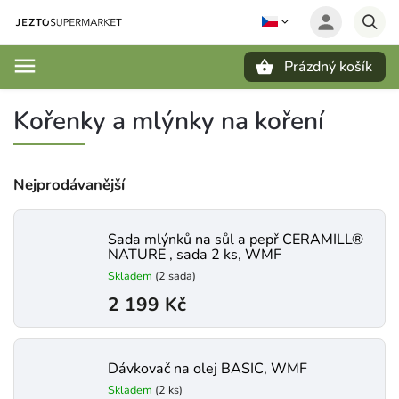
Prázdný košík
Hledat
Kořenky a mlýnky na koření
Nejprodávanější
Sada mlýnků na sůl a pepř CERAMILL®
NATURE , sada 2 ks, WMF
Skladem
(2 sada)
2 199 Kč
Dávkovač na olej BASIC, WMF
Skladem
(2 ks)