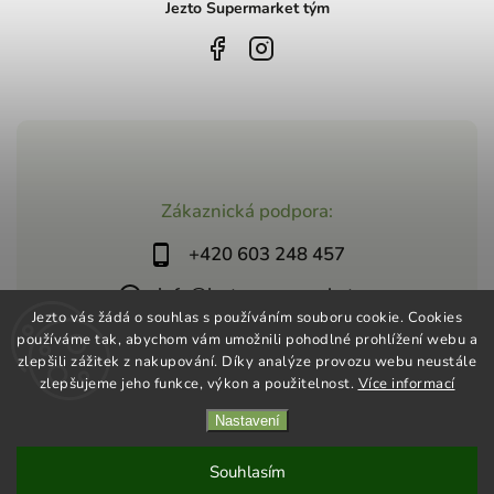
Jezto Supermarket tým
Zákaznická podpora:
+420 603 248 457
info@jeztosupermarket.cz
Jezto vás žádá o souhlas s používáním souboru cookie. Cookies
používáme tak, abychom vám umožnili pohodlné prohlížení webu a
zlepšili zážitek z nakupování. Díky analýze provozu webu neustále
zlepšujeme jeho funkce, výkon a použitelnost.
Více informací
Nastavení
Copyright 2026
Jezto Supermarket
. Všechna práva vyhrazena.
Vytvořil
Shoptet
| Design
Shoptak.cz
Souhlasím