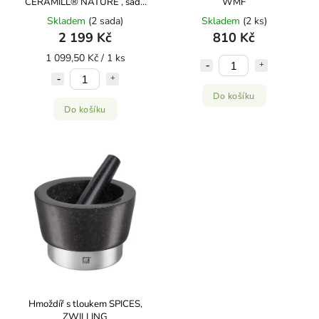
CERAMILL® NATURE , sada
WMF
2 ks, WMF
Skladem
(2 sada)
Skladem
(2 ks)
2 199 Kč
810 Kč
1 099,50 Kč / 1 ks
Do košíku
Do košíku
Hmoždíř s tloukem SPICES,
ZWILLING