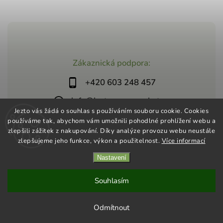
Zákaznická podpora:
+420 603 248 457
info@jeztosupermarket.cz
Jezto vás žádá o souhlas s používáním souboru cookie. Cookies
používáme tak, abychom vám umožnili pohodlné prohlížení webu a
zlepšili zážitek z nakupování. Díky analýze provozu webu neustále
zlepšujeme jeho funkce, výkon a použitelnost.
Více informací
Nastavení
Copyright 2026
Jezto Supermarket
. Všechna práva vyhrazena.
Vytvořil
Shoptet
| Design
Shoptak.cz
Souhlasím
Odmítnout