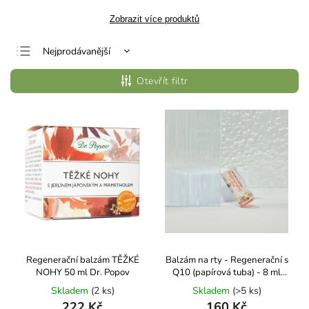
Zobrazit více produktů
Nejprodávanější
Nejlevnější
Otevřít filtr
Nejdražší
Abecedně
Regenerační balzám TĚŽKÉ
Balzám na rty - Regenerační s
NOHY 50 ml Dr. Popov
Q10 (papírová tuba) - 8 ml
Kvítok
Skladem
(2 ks)
Skladem
(>5 ks)
222 Kč
160 Kč