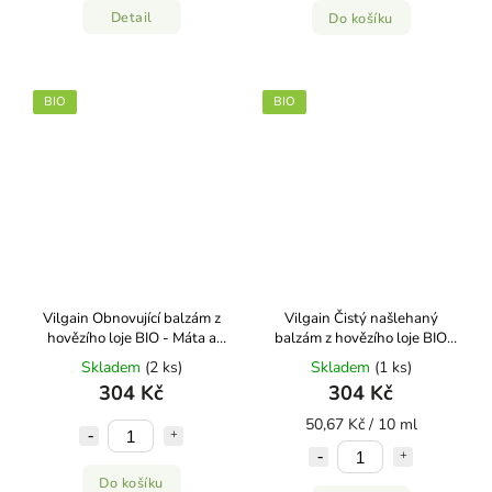
Detail
Do košíku
BIO
BIO
Vilgain Obnovující balzám z
Vilgain Čistý našlehaný
hovězího loje BIO ⁠- Máta a
balzám z hovězího loje BIO
levandule 60 ml
60ml
Skladem
(2 ks)
Skladem
(1 ks)
304 Kč
304 Kč
50,67 Kč / 10 ml
Do košíku