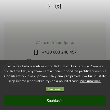
Zákaznická podpora:
+420 603 248 457
info@jeztosupermarket.cz
Jezto vás žádá o souhlas s používáním souboru cookie. Cookies
používáme tak, abychom vám umožnili pohodlné prohlížení webu a
zlepšili zážitek z nakupování. Díky analýze provozu webu neustále
zlepšujeme jeho funkce, výkon a použitelnost.
Více informací
Nastavení
Copyright 2026
Jezto Supermarket
. Všechna práva vyhrazena.
Vytvořil
Shoptet
| Design
Shoptak.cz
Souhlasím