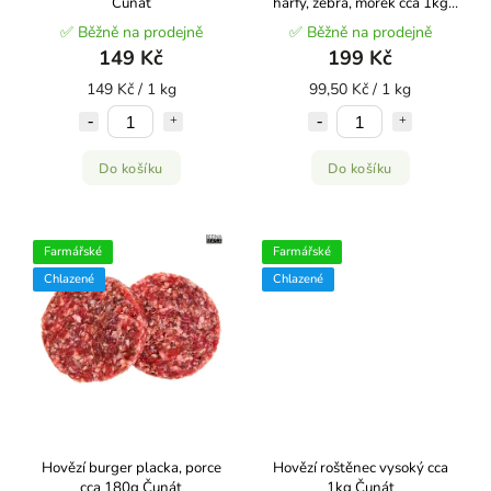
Čunát
harfy, žebra, morek cca 1kg
Čunát
✅ Běžně na prodejně
✅ Běžně na prodejně
149 Kč
199 Kč
149 Kč / 1 kg
99,50 Kč / 1 kg
Do košíku
Do košíku
Farmářské
Farmářské
Chlazené
Chlazené
Hovězí burger placka, porce
Hovězí roštěnec vysoký cca
cca 180g Čunát
1kg Čunát