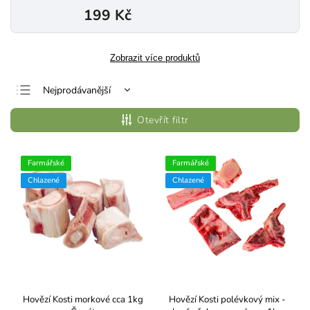
199 Kč
Zobrazit více produktů
Nejprodávanější
Nejlevnější
Otevřít filtr
Nejdražší
Abecedně
Farmářské
Farmářské
Chlazené
Chlazené
Hovězí Kosti morkové cca 1kg
Hovězí Kosti polévkový mix -