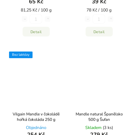
65 Kč
39 Kč
81,25 Kč / 100 g
78 Kč / 100 g
Detail
Detail
Bez laktózy
Vilgain Mandle v čokoládě
Mandle natural Španělsko
⁠hořká čokoláda 250 g
500 g Šufan
Objednáno
Skladem
(3 ks)
254 Kč
279 Kč