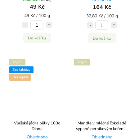
49 Kč
164 Kč
49 Kč / 100 g
32,80 Kč / 100 g
Do košíku
Do košíku
Vegan
Vegan
Bez laktózy
Bez lepku
Vlašská jádra půlky 100g
Mandle v mléčné čokoládě
Diana
sypané pernikovým kořením
100g Diana
Objednáno
Objednáno