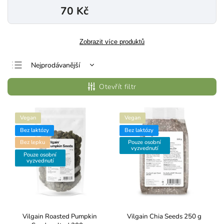
70 Kč
Zobrazit více produktů
Nejprodávanější
Nejlevnější
Otevřít filtr
Nejdražší
Abecedně
Vegan
Vegan
Bez laktózy
Bez laktózy
Bez lepku
Pouze osobní
vyzvednutí
Pouze osobní
vyzvednutí
Vilgain Roasted Pumpkin
Vilgain Chia Seeds 250 g