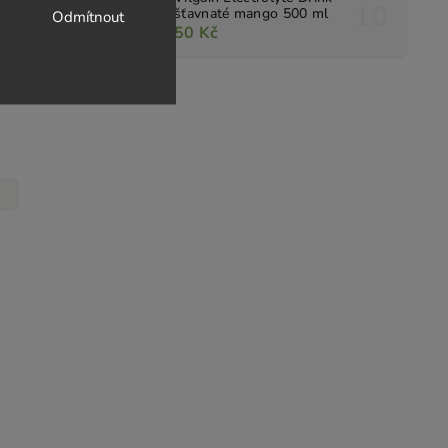
šťavnaté mango 500 ml
Odmítnout
50 Kč
/ 6 ks
o