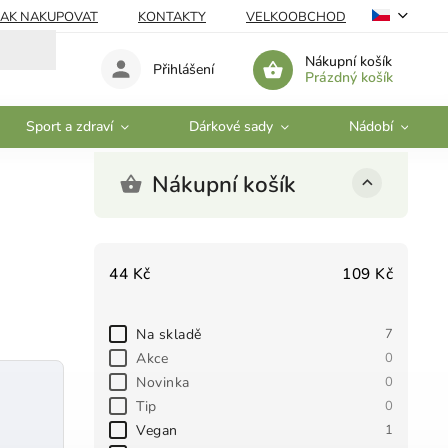
JAK NAKUPOVAT
KONTAKTY
VELKOOBCHOD
Nákupní košík
Přihlášení
Prázdný košík
Sport a zdraví
Dárkové sady
Nádobí
Nákupní košík
44
Kč
109
Kč
Na skladě
7
Akce
0
Novinka
0
Tip
0
Vegan
1