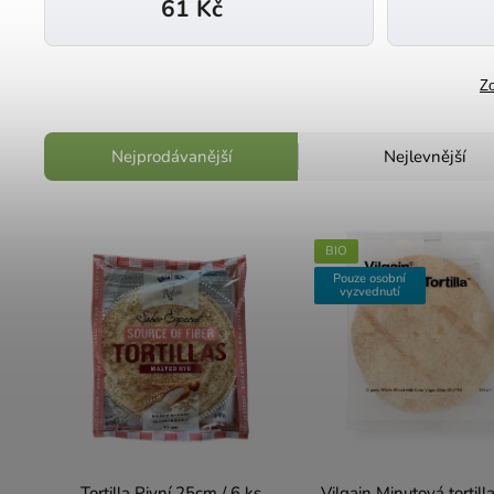
61 Kč
Zo
Nejprodávanější
Nejlevnější
BIO
Pouze osobní
vyzvednutí
Tortilla Pivní 25cm / 6 ks
Vilgain Minutová tortill