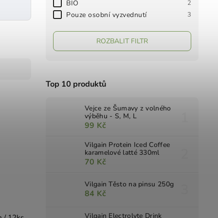
BIO
2
Pouze osobní vyzvednutí
3
ROZBALIT FILTR
Top 10 produktů
Vejce ze Šumavy z volného
výběhu - S, M, L
99 Kč
Vilgain Protein Iced Coffee
karamelové latté 330ml
70 Kč
Vilgain Těsto na pinsu 250g
84 Kč
Vilgain Electrolyte Drink
m / 12ks