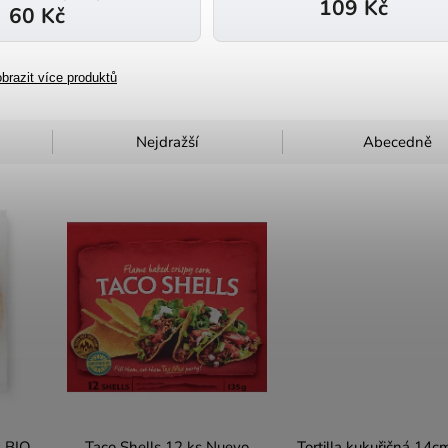
109 Kč
60 Kč
brazit více produktů
Nejdražší
Abecedně
a BIO
Taco Shells 12 ks Nuevo
Tortilla kukuřičná 14c