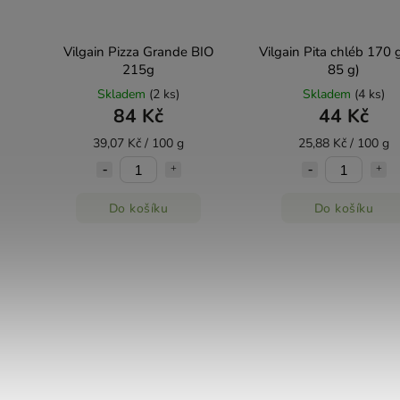
Vilgain Pizza Grande BIO
Vilgain Pita chléb 170 g
215g
85 g)
Skladem
(2 ks)
Skladem
(4 ks)
84 Kč
44 Kč
39,07 Kč / 100 g
25,88 Kč / 100 g
Do košíku
Do košíku