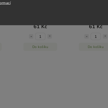
formací
cm / 6
Tortilla Spinach 25cm / 6 ks
Tortilla Řepná 25cm 
Nuevo Progreso
Nuevo Progres
Skladem
(>5 ks)
Skladem
(>5 ks)
61 Kč
61 Kč
Do košíku
Do košíku