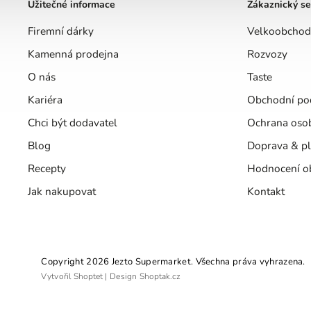
Užitečné informace
Zákaznický se
Firemní dárky
Velkoobchod
Kamenná prodejna
Rozvozy
O nás
Taste
Kariéra
Obchodní po
Chci být dodavatel
Ochrana oso
Blog
Doprava & pl
Recepty
Hodnocení o
Jak nakupovat
Kontakt
Copyright 2026
Jezto Supermarket
. Všechna práva vyhrazena.
Vytvořil
Shoptet
| Design
Shoptak.cz