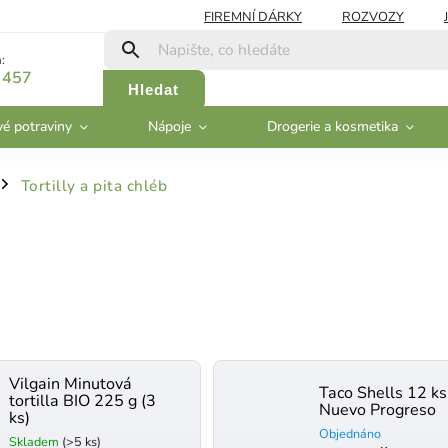
FIREMNÍ DÁRKY
ROZVOZY
:
 457
Hledat
vé potraviny
Nápoje
Drogerie a kosmetika
Tortilly a pita chléb
/
Vilgain Minutová
Taco Shells 12 ks
tortilla BIO 225 g (3
Nuevo Progreso
ks)
Objednáno
Skladem
(>5 ks)