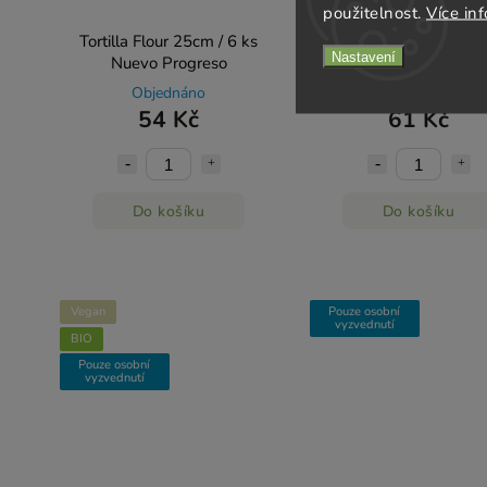
použitelnost.
Více in
Tortilla Flour 25cm / 6 ks
Tortilla Chili/Tomato 25
Nastavení
Nuevo Progreso
ks Nuevo Progreso
Objednáno
Skladem
(>5 ks)
54 Kč
61 Kč
Do košíku
Do košíku
Vegan
Pouze osobní
vyzvednutí
BIO
Pouze osobní
vyzvednutí