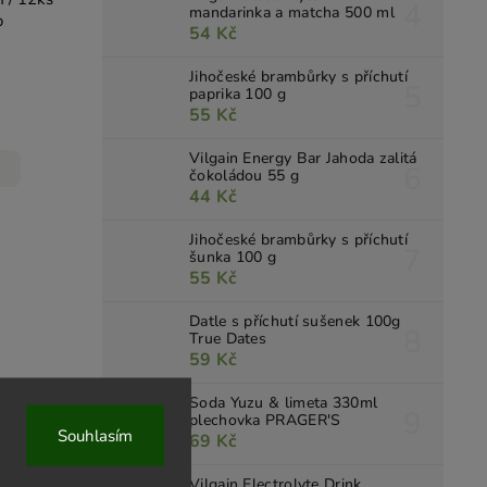
mandarinka a matcha 500 ml
o
54 Kč
Jihočeské brambůrky s příchutí
paprika 100 g
55 Kč
Vilgain Energy Bar Jahoda zalitá
čokoládou 55 g
44 Kč
Jihočeské brambůrky s příchutí
šunka 100 g
55 Kč
Datle s příchutí sušenek 100g
True Dates
59 Kč
Soda Yuzu & limeta 330ml
plechovka PRAGER'S
Souhlasím
69 Kč
Vilgain Electrolyte Drink