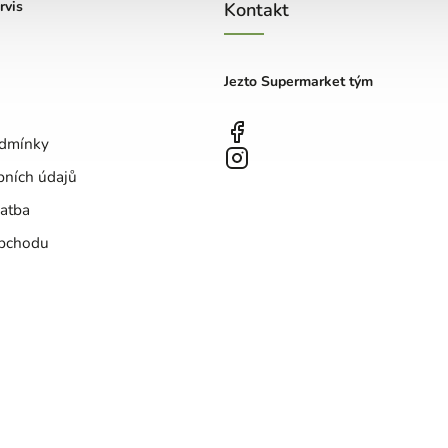
rvis
Kontakt
Jezto Supermarket tým
dmínky
bních údajů
atba
bchodu