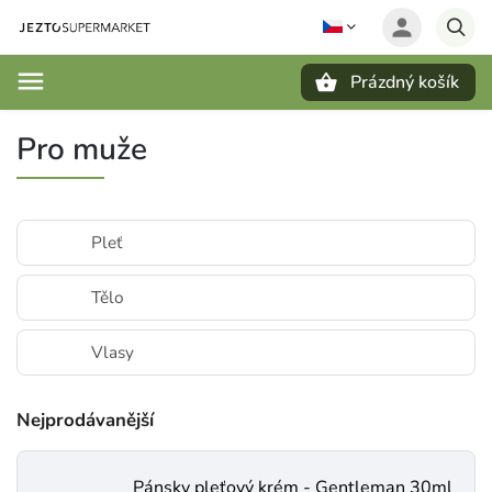
Prázdný košík
Hledat
Pro muže
Pleť
Tělo
Vlasy
Nejprodávanější
Pánsky pleťový krém - Gentleman 30ml