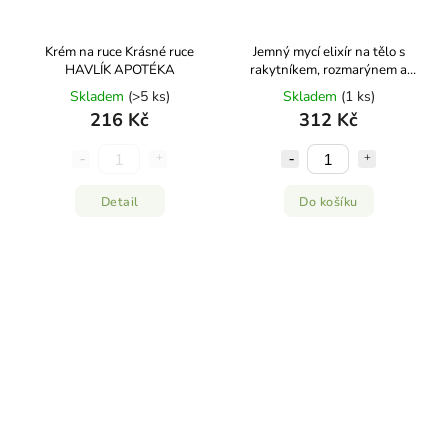
Krém na ruce Krásné ruce
Jemný mycí elixír na tělo s
HAVLÍK APOTÉKA
rakytníkem, rozmarýnem a
grepem 200ml HAVLÍK
Skladem
(>5 ks)
Skladem
(1 ks)
APOTÉKA
216 Kč
312 Kč
Detail
Do košíku