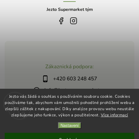
Jezto Supermarket tým
Zákaznická podpora:
+420 603 248 457
info@jeztosupermarket.cz
Jezto vás žádá o souhlas s používáním souboru cookie. Cookies
používáme tak, abychom vám umožnili pohodlné prohlížení webu a
zlepšili zážitek z nakupování. Díky analýze provozu webu neustále
zlepšujeme jeho funkce, výkon a použitelnost.
Více informací
Nastavení
Copyright 2026
Jezto Supermarket
. Všechna práva vyhrazena.
Vytvořil
Shoptet
| Design
Shoptak.cz