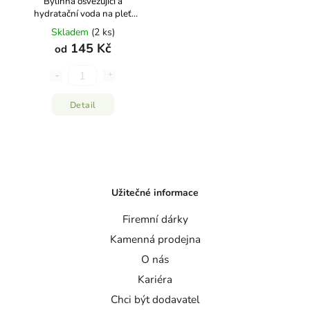
Bylinná osvěžující a
hydratační voda na pleť
HAVLÍK APOTÉKA
Skladem
(2 ks)
145 Kč
od
Detail
Užitečné informace
Firemní dárky
Kamenná prodejna
O nás
Kariéra
Chci být dodavatel