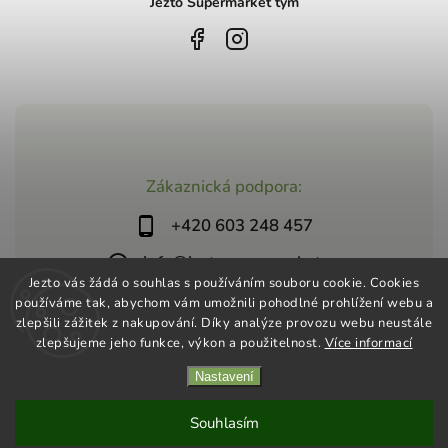
Jezto Supermarket tým
Zákaznická podpora:
+420 603 248 457
info@jeztosupermarket.cz
Jezto vás žádá o souhlas s používáním souboru cookie. Cookies
používáme tak, abychom vám umožnili pohodlné prohlížení webu a
zlepšili zážitek z nakupování. Díky analýze provozu webu neustále
zlepšujeme jeho funkce, výkon a použitelnost.
Více informací
Nastavení
Copyright 2026
Jezto Supermarket
. Všechna práva vyhrazena.
Vytvořil
Shoptet
| Design
Shoptak.cz
Souhlasím