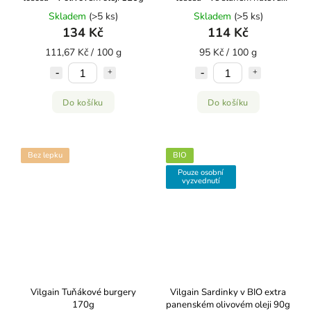
120g
Skladem
(>5 ks)
Skladem
(>5 ks)
134 Kč
114 Kč
111,67 Kč / 100 g
95 Kč / 100 g
Do košíku
Do košíku
Bez lepku
BIO
Pouze osobní
vyzvednutí
Vilgain Tuňákové burgery
Vilgain Sardinky v BIO extra
170g
panenském olivovém oleji 90g