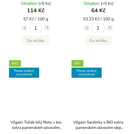
Skladem
(>5 ks)
Skladem
(>5 ks)
114 Kč
64 Kč
57 Kč / 100 g
53,33 Kč / 100 g
Do košíku
Do košíku
BIO
BIO
Pouze osobní
Pouze osobní
vyzvednutí
vyzvednutí
Vilgain Tuňák bílý filety v bio
Vilgain Sardinky v BIO extra
extra panenském olivovém
panenském olivovém oleji
oleji 200 g
190 g