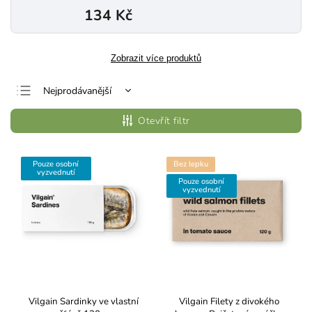
134 Kč
Zobrazit více produktů
Nejprodávanější
Nejlevnější
Otevřít filtr
Nejdražší
Abecedně
Pouze osobní
Bez lepku
vyzvednutí
Pouze osobní
vyzvednutí
Vilgain Sardinky ve vlastní
Vilgain Filety z divokého