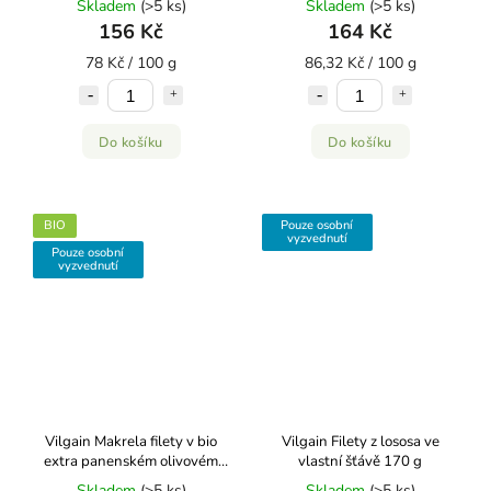
Skladem
(>5 ks)
Skladem
(>5 ks)
156 Kč
164 Kč
78 Kč / 100 g
86,32 Kč / 100 g
Do košíku
Do košíku
BIO
Pouze osobní
vyzvednutí
Pouze osobní
vyzvednutí
Vilgain Makrela filety v bio
Vilgain Filety z lososa ve
extra panenském olivovém
vlastní šťávě 170 g
oleji 190 g
Skladem
(>5 ks)
Skladem
(>5 ks)