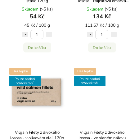
šťávě 120 g
lososa - Rajčatová omáčka
120g
Skladem
(>5 ks)
Skladem
(>5 ks)
54 Kč
134 Kč
45 Kč / 100 g
111,67 Kč / 100 g
Do košíku
Do košíku
Bez lepku
Bez lepku
Pouze osobní
Pouze osobní
vyzvednutí
vyzvednutí
Vilgain Filety z divokého
Vilgain Filety z divokého
lososa - v olivovém oleji 120g
lososa - ve slaném nálevu