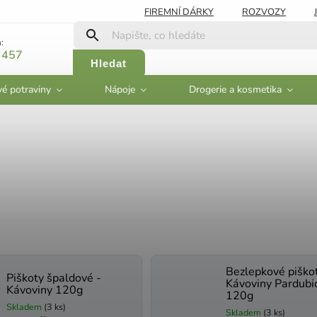
FIREMNÍ DÁRKY
ROZVOZY
:
 457
Hledat
vé potraviny
Nápoje
Drogerie a kosmetika
Bezlepkové piškot
Piškoty špaldové -
Kávoviny Pardubi
Kávoviny 120g
120g
Skladem
(3 ks)
Skladem
(3 ks)