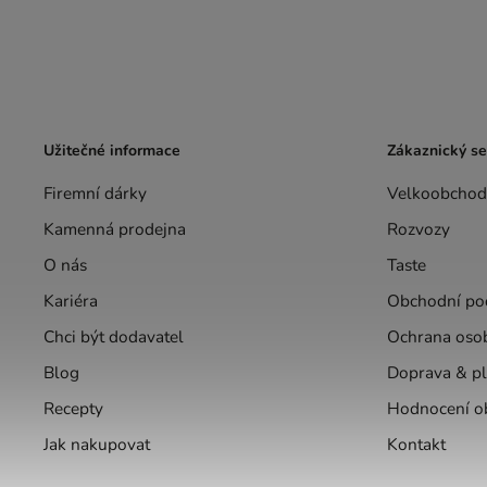
Užitečné informace
Zákaznický se
Firemní dárky
Velkoobchod
Kamenná prodejna
Rozvozy
O nás
Taste
Kariéra
Obchodní po
Chci být dodavatel
Ochrana oso
Blog
Doprava & pl
Recepty
Hodnocení o
Jak nakupovat
Kontakt