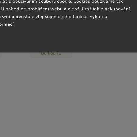
hlas s používáním souboru cookie. Cookies používáme tak,
Kávoviny Pardubice 120g
 pohodlné prohlížení webu a zlepšili zážitek z nakupování.
Skladem
(3 ks)
u webu neustále zlepšujeme jeho funkce, výkon a
44 Kč
formací
36,67 Kč / 100 g
Do košíku