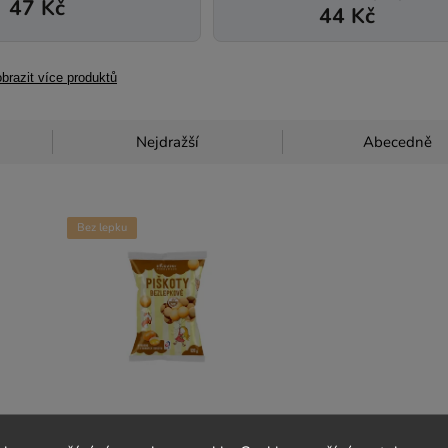
47 Kč
44 Kč
brazit více produktů
Nejdražší
Abecedně
Bez lepku
oviny
Bezlepkové piškoty -