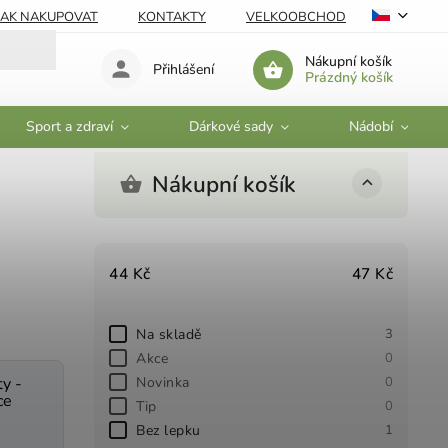
JAK NAKUPOVAT
KONTAKTY
VELKOOBCHOD
Nákupní košík
Přihlášení
Prázdný košík
Sport a zdraví
Dárkové sady
Nádobí
Nákupní košík
44
Kč
47
Kč
Na skladě
3
Akce
0
Novinka
0
y -
ce
Tip
0
Bez lepku
1