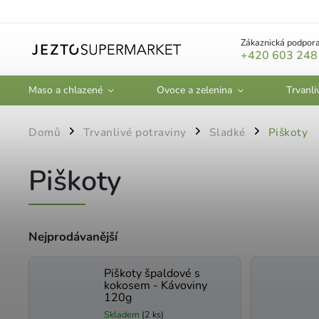
Zákaznická podpora
+420 603 248
Maso a chlazené
Ovoce a zelenina
Trvanli
Domů
Trvanlivé potraviny
Sladké
Piškoty
/
/
/
Piškoty
Nejprodávanější
Piškoty špaldové s
kokosem - Kávoviny
120g
Skladem
(2 ks)