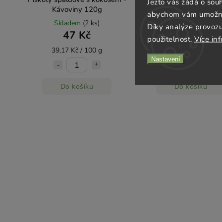
Jezto vás žádá o sou
Kávoviny 120g
120g
abychom vám umožnili
Skladem
(2 ks)
Skladem
(3 ks)
Díky analýze provoz
47 Kč
47 Kč
použitelnost.
Více in
39,17 Kč / 100 g
39,17 Kč / 100 g
Nastavení
Do košíku
Do košíku