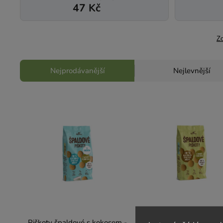
47 Kč
Zo
Nejprodávanější
Nejlevnější
Piškoty špaldové s kokosem -
Piškoty špaldové - Káv