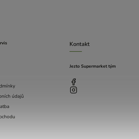
rvis
Kontakt
Jezto Supermarket tým
dmínky
bních údajů
atba
bchodu