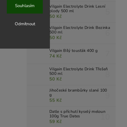
Souhlasím
Vilgain Electrolyte Drink Lesní
plody 500 ml
50 Kč
Odmítnout
Vilgain Electrolyte Drink Bezinka
500 ml
50 Kč
Vilgain Bílý tousťák 400 g
74 Kč
Vilgain Electrolyte Drink Třešeň
500 ml
50 Kč
Jihočeské brambůrky slané 100
g
55 Kč
Datle s příchutí kyselý meloun
100g True Dates
59 Kč