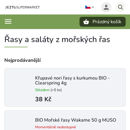
Prázdný košík
Hledat
Řasy a saláty z mořských řas
Nejprodávanější
Křupavé nori řasy s kurkumou BIO -
Clearspring 4g
Skladem
(>5 ks)
38 Kč
BIO Mořské řasy Wakame 50 g MUSO
Momentálně nedostupné