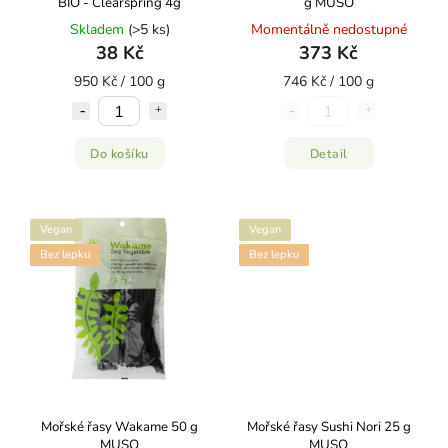
BIO - Clearspring 4g
g MUSO
Skladem
(>5 ks)
Momentálně nedostupné
38 Kč
373 Kč
950 Kč / 100 g
746 Kč / 100 g
Do košíku
Detail
Vegan
Vegan
Bez lepku
Bez lepku
Mořské řasy Wakame 50 g
Mořské řasy Sushi Nori 25 g
MUSO
MUSO