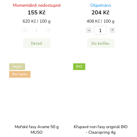
Momentálně nedostupné
Objednáno
155 Kč
204 Kč
620 Kč / 100 g
408 Kč / 100 g
Detail
Do košíku
Vegan
BIO
Bez lepku
Mořské řasy Arame 50 g
Křupavé nori řasy originál BIO
MUSO
- Clearspring 4g