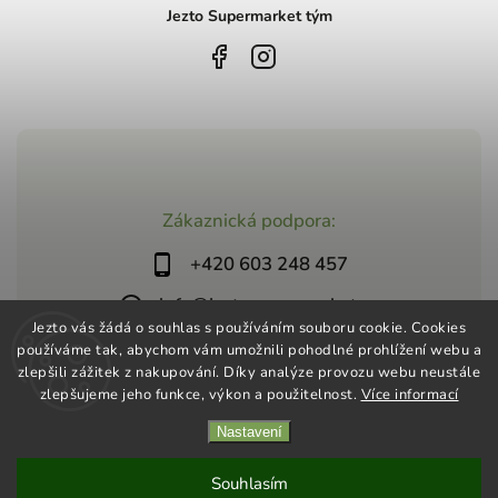
Jezto Supermarket tým
Zákaznická podpora:
+420 603 248 457
info@jeztosupermarket.cz
Jezto vás žádá o souhlas s používáním souboru cookie. Cookies
používáme tak, abychom vám umožnili pohodlné prohlížení webu a
zlepšili zážitek z nakupování. Díky analýze provozu webu neustále
zlepšujeme jeho funkce, výkon a použitelnost.
Více informací
Nastavení
Copyright 2026
Jezto Supermarket
. Všechna práva vyhrazena.
Vytvořil
Shoptet
| Design
Shoptak.cz
Souhlasím