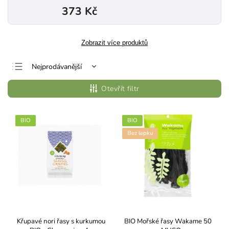
373 Kč
Zobrazit více produktů
Nejprodávanější
Nejlevnější
Otevřít filtr
Nejdražší
Abecedně
BIO
BIO
Bez lepku
Křupavé nori řasy s kurkumou
BIO Mořské řasy Wakame 50