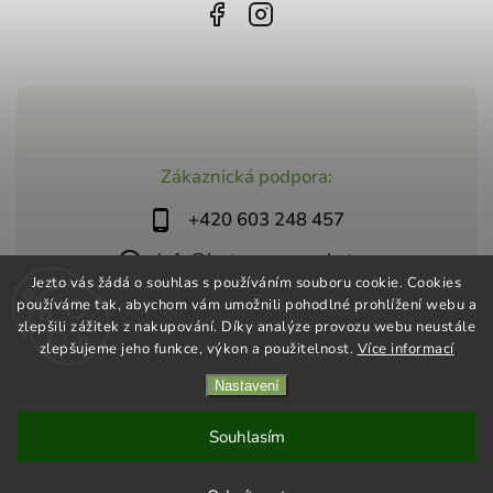
Zákaznická podpora:
+420 603 248 457
info@jeztosupermarket.cz
Jezto vás žádá o souhlas s používáním souboru cookie. Cookies
používáme tak, abychom vám umožnili pohodlné prohlížení webu a
zlepšili zážitek z nakupování. Díky analýze provozu webu neustále
zlepšujeme jeho funkce, výkon a použitelnost.
Více informací
Nastavení
Copyright 2026
Jezto Supermarket
. Všechna práva vyhrazena.
Vytvořil
Shoptet
| Design
Shoptak.cz
Souhlasím