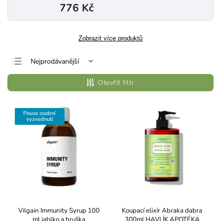
776 Kč
Zobrazit více produktů
Nejprodávanější
Nejlevnější
Otevřít filtr
Nejdražší
Abecedně
Pouze osobní
vyzvednutí
Vilgain Immunity Syrup 100
Koupací elixír Abraka dabra
ml jablko a hruška
300ml HAVLÍK APOTÉKA