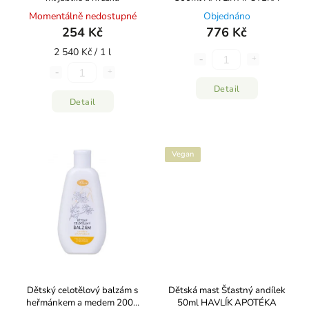
Momentálně nedostupné
Objednáno
254 Kč
776 Kč
2 540 Kč / 1 l
Detail
Detail
Vegan
Dětský celotělový balzám s
Dětská mast Šťastný andílek
heřmánkem a medem 200g
50ml HAVLÍK APOTÉKA