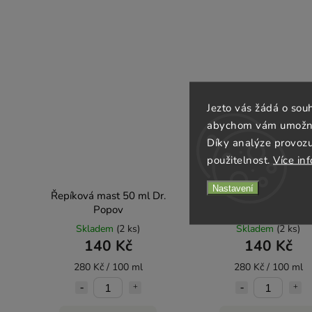
Jezto vás žádá o sou
abychom vám umožnili
Díky analýze provoz
použitelnost.
Více in
Nastavení
Řepíková mast 50 ml Dr.
Heřmánková mast 50 m
Popov
Popov
Skladem
(2 ks)
Skladem
(2 ks)
140 Kč
140 Kč
280 Kč / 100 ml
280 Kč / 100 ml