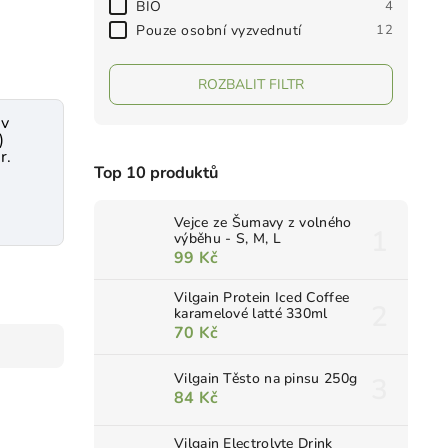
BIO
4
Pouze osobní vyzvednutí
12
ROZBALIT FILTR
ev
)
r.
Top 10 produktů
Vejce ze Šumavy z volného
výběhu - S, M, L
99 Kč
Vilgain Protein Iced Coffee
karamelové latté 330ml
70 Kč
Vilgain Těsto na pinsu 250g
84 Kč
Vilgain Electrolyte Drink