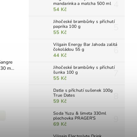
mandarinka a matcha 500 ml
54 Kč
Jihočeské brambůrky s příchutí
paprika 100 g
55 Kč
Vilgain Energy Bar Jahoda zalitá
čokoládou 55 g
44 Kč
Sangre
Jihočeské brambůrky s příchutí
 30 ml
šunka 100 g
55 Kč
Datle s příchutí sušenek 100g
True Dates
59 Kč
Soda Yuzu & limeta 330ml
plechovka PRAGER'S
69 Kč
Vilgain Electrolyte Drink