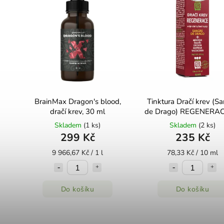
BrainMax Dragon's blood,
Tinktura Dračí krev (S
dračí krev, 30 ml
de Drago) REGENERAC
ml Dr. Popov
Skladem
(1 ks)
Skladem
(2 ks)
299 Kč
235 Kč
9 966,67 Kč / 1 l
78,33 Kč / 10 ml
Do košíku
Do košíku