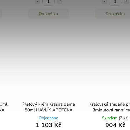
Do košíku
Do košíku
30ml
Pleťový krém Krásná dáma
Královská snídaně pr
KA
50ml HAVLÍK APOTÉKA
3minutová ranní m
100ml HAVLÍK AP
Objednáno
Skladem
(2 ks)
1 103 Kč
904 Kč