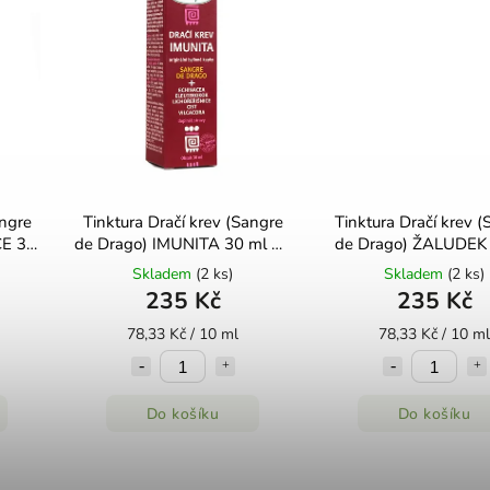
angre
Tinktura Dračí krev (Sangre
Tinktura Dračí krev (
E 30
de Drago) IMUNITA 30 ml Dr.
de Drago) ŽALUDEK
Popov
Dr. Popov
Skladem
(2 ks)
Skladem
(2 ks)
235 Kč
235 Kč
78,33 Kč / 10 ml
78,33 Kč / 10 ml
Do košíku
Do košíku