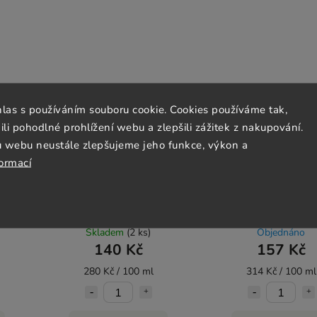
hlas s používáním souboru cookie. Cookies používáme tak,
 pohodlné prohlížení webu a zlepšili zážitek z nakupování.
u webu neustále zlepšujeme jeho funkce, výkon a
formací
l Dr.
Lnicová mast 50 ml Dr.
Tea Tree mast 50 m
Popov
Popov
Skladem
(2 ks)
Objednáno
140 Kč
157 Kč
280 Kč / 100 ml
314 Kč / 100 ml