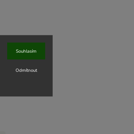
Souhlasím
Odmítnout
l Dr.