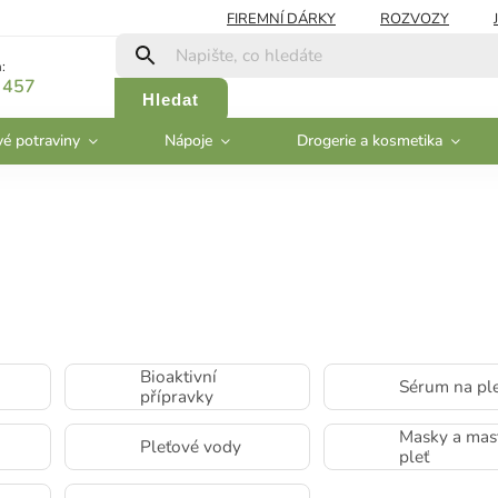
FIREMNÍ DÁRKY
ROZVOZY
:
 457
Hledat
vé potraviny
Nápoje
Drogerie a kosmetika
Bioaktivní
Sérum na pl
přípravky
Masky a mast
Pleťové vody
pleť