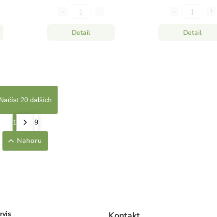
Detail
Detail
Načíst 20 dalších
1
9
Nahoru
rvis
Kontakt