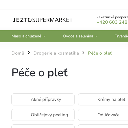
Zákaznická podpora
+420 603 248
Maso a chlazené
Ovoce a zelenina
Trvanli
Domů
Drogerie a kosmetika
Péče o pleť
/
/
Péče o pleť
Akné přípravky
Krémy na pleť
Obličejový peeling
Odličovače