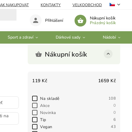
JAK NAKUPOVAT
KONTAKTY
VELKOOBCHOD
Nákupní košík
Přihlášení
Prázdný košík
Sport a zdraví
Dárkové sady
Nádobí
Nákupní košík
119
Kč
1659
Kč
Na skladě
108
eť
Akce
0
Novinka
0
i na
Tip
6
Vegan
43