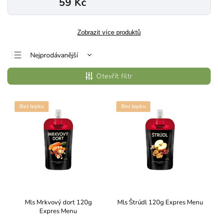
59 Kč
Zobrazit více produktů
Nejprodávanější
Nejlevnější
Otevřít filtr
Nejdražší
Abecedně
Bez lepku
Bez lepku
Mls Mrkvový dort 120g
Mls Štrúdl 120g Expres Menu
Expres Menu