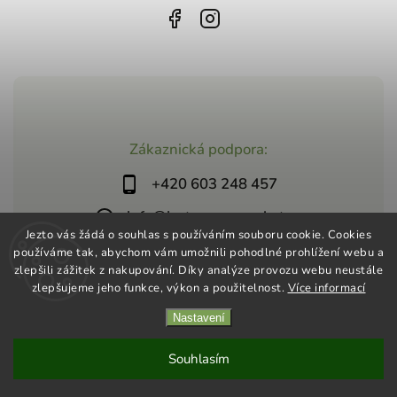
Zákaznická podpora:
+420 603 248 457
info@jeztosupermarket.cz
Jezto vás žádá o souhlas s používáním souboru cookie. Cookies
používáme tak, abychom vám umožnili pohodlné prohlížení webu a
zlepšili zážitek z nakupování. Díky analýze provozu webu neustále
zlepšujeme jeho funkce, výkon a použitelnost.
Více informací
Nastavení
Copyright 2026
Jezto Supermarket
. Všechna práva vyhrazena.
Vytvořil
Shoptet
| Design
Shoptak.cz
Souhlasím