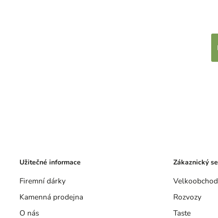
Užitečné informace
Zákaznický se
Firemní dárky
Velkoobchod
Kamenná prodejna
Rozvozy
O nás
Taste