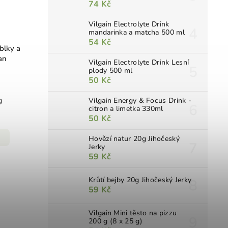
74 Kč
Vilgain Electrolyte Drink
mandarinka a matcha 500 ml
54 Kč
blky a
an
Vilgain Electrolyte Drink Lesní
plody 500 ml
50 Kč
g
Vilgain Energy & Focus Drink -
citron a limetka 330ml
50 Kč
Hovězí natur 20g Jihočeský
Jerky
59 Kč
Krůtí bejby 20g Jihočeský Jerky
59 Kč
Vilgain Mini těsto na pizzu
200 g (8 x 25 g)