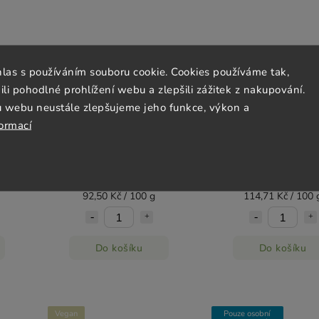
hlas s používáním souboru cookie. Cookies používáme tak,
 pohodlné prohlížení webu a zlepšili zážitek z nakupování.
u webu neustále zlepšujeme jeho funkce, výkon a
ie
Vilgain Protein Cookie -
Kokosová hnízda s j
formací
vým
Peanut butter chocolate chip
a jogurtovou čokoládo
80 g
Šufan
Skladem
(>5 ks)
Skladem
(5 ks)
74 Kč
195 Kč
92,50 Kč / 100 g
114,71 Kč / 100 
Do košíku
Do košíku
Vegan
Pouze osobní