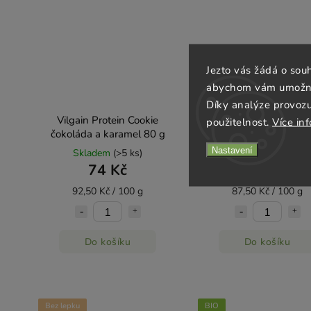
Jezto vás žádá o sou
abychom vám umožnili
Díky analýze provoz
Vilgain Protein Cookie
Vilgain Protein Cook
použitelnost.
Více in
čokoláda a karamel 80 g
karamel s makadamo
oříškem 80 g
Nastavení
Skladem
(>5 ks)
Objednáno
74 Kč
70 Kč
92,50 Kč / 100 g
87,50 Kč / 100 g
Do košíku
Do košíku
Bez lepku
BIO