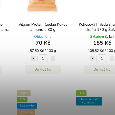
ie
Vilgain Protein Cookie Kokos
Kokosová hnízda s ja
lemi
a mandle 80 g
skořicí 170 g Šuf
Objednáno
Skladem
(1 ks)
70 Kč
185 Kč
87,50 Kč / 100 g
108,82 Kč / 100 
Do košíku
Do košíku
Vegan
BIO
BIO
Pouze osobní
vyzvednutí
Bez laktózy
Bez lepku