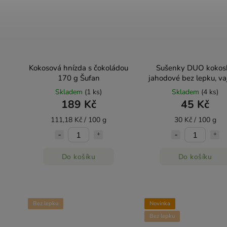
Kokosová hnízda s čokoládou
Sušenky DUO kokos
170 g Šufan
jahodové bez lepku, va
mléka - Natural 15
Skladem
(1 ks)
Skladem
(4 ks)
189 Kč
45 Kč
111,18 Kč / 100 g
30 Kč / 100 g
Do košíku
Do košíku
Bez lepku
Novinka
Bez lepku