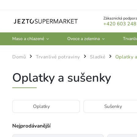
Zákaznická podpora
+420 603 248
Maso a chlazené
Ovoce a zelenina
Trvanli
Domů
Trvanlivé potraviny
Sladké
Oplatky 
/
/
/
Oplatky a sušenky
Oplatky
Sušenky
Nejprodávanější