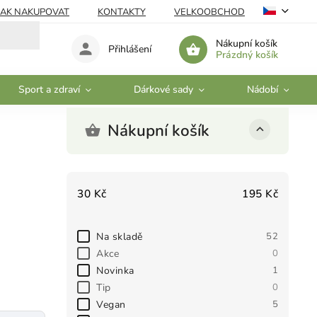
JAK NAKUPOVAT
KONTAKTY
VELKOOBCHOD
Nákupní košík
Přihlášení
Prázdný košík
Sport a zdraví
Dárkové sady
Nádobí
Nákupní košík
30
Kč
195
Kč
Na skladě
52
Akce
0
Novinka
1
Tip
0
Vegan
5