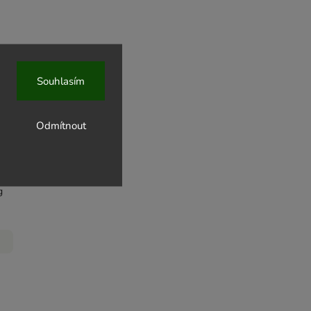
Souhlasím
ahodami
Odmítnout
u 170 g
g