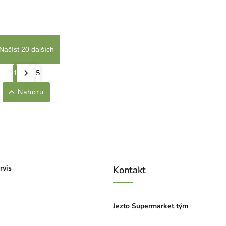
Načíst 20 dalších
1
5
Nahoru
rvis
Kontakt
Jezto Supermarket tým