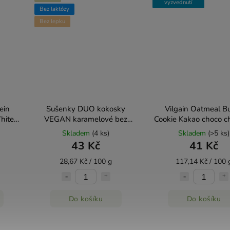
vyzvednutí
Bez laktózy
Bez lepku
ein
Sušenky DUO kokosky
Vilgain Oatmeal Bu
hite
VEGAN karamelové bez
Cookie Kakao choco c
g
lepku, vajec a mléka - Natural
Skladem
(4 ks)
Skladem
(>5 ks)
150g
43 Kč
41 Kč
28,67 Kč / 100 g
117,14 Kč / 100 
Do košíku
Do košíku