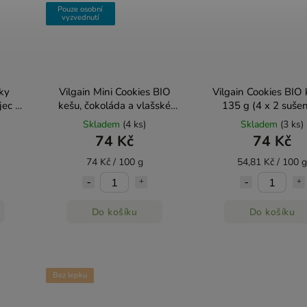
Pouze osobní
vyzvednutí
ky
Vilgain Mini Cookies BIO
Vilgain Cookies BIO
jec a
kešu, čokoláda a vlašské
135 g (4 x 2 suše
0g
ořechy 100 g
Skladem
(4 ks)
Skladem
(3 ks)
74 Kč
74 Kč
74 Kč / 100 g
54,81 Kč / 100 g
Do košíku
Do košíku
Bez lepku