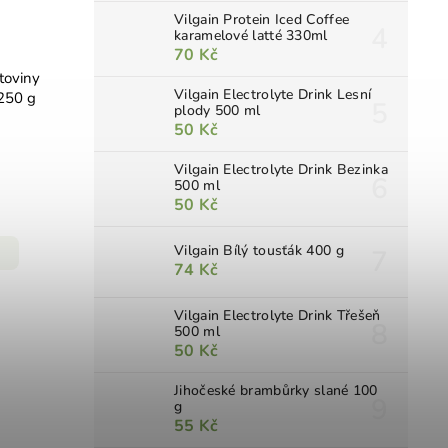
Vilgain Protein Iced Coffee
karamelové latté 330ml
70 Kč
toviny
Vilgain Electrolyte Drink Lesní
 250 g
plody 500 ml
50 Kč
Vilgain Electrolyte Drink Bezinka
500 ml
50 Kč
Vilgain Bílý tousťák 400 g
74 Kč
Vilgain Electrolyte Drink Třešeň
500 ml
50 Kč
Jihočeské brambůrky slané 100
g
55 Kč