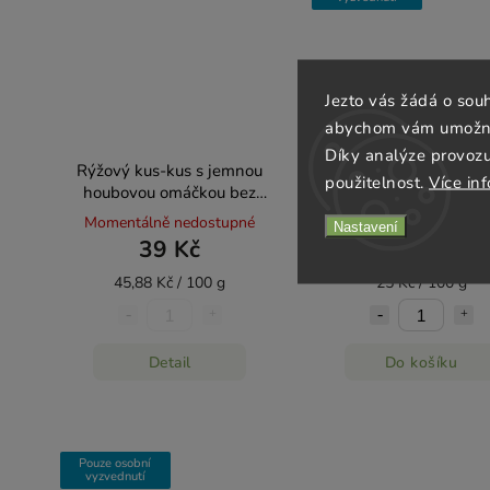
Jezto vás žádá o sou
abychom vám umožnili
Díky analýze provoz
Rýžový kus-kus s jemnou
Vilgain Rýžové nudle 
použitelnost.
Více in
houbovou omáčkou bez
240g
lepku, mléka a vajec - Natural
Momentálně nedostupné
Skladem
(3 ks)
Nastavení
85g
39 Kč
60 Kč
45,88 Kč / 100 g
25 Kč / 100 g
Detail
Do košíku
Pouze osobní
vyzvednutí