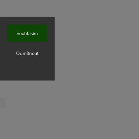
Souhlasím
stoviny
Odmítnout