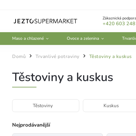
Zákaznická podpora
+420 603 248
Maso a chlazené
Ovoce a zelenina
Trvanli
Domů
Trvanlivé potraviny
Těstoviny a kuskus
/
/
Těstoviny a kuskus
Těstoviny
Kuskus
Nejprodávanější