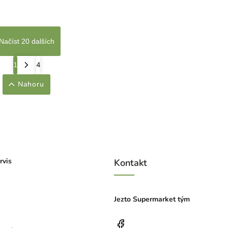
Načíst 20 dalších
1
4
Nahoru
rvis
Kontakt
Jezto Supermarket tým