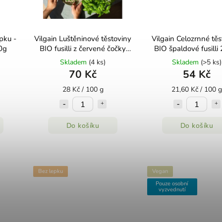
pku -
Vilgain Luštěninové těstoviny
Vilgain Celozrnné těs
0g
BIO fusilli z červené čočky
BIO špaldové fusilli
250 g
Skladem
(4 ks)
Skladem
(>5 ks)
70 Kč
54 Kč
28 Kč / 100 g
21,60 Kč / 100 g
Do košíku
Do košíku
Bez lepku
Vegan
Pouze osobní
vyzvednutí