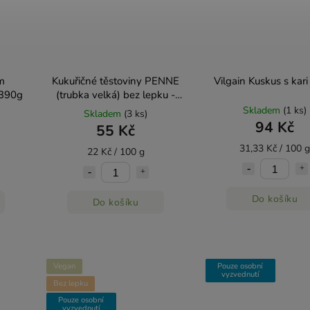
m
Kukuřičné těstoviny PENNE
Vilgain Kuskus s kar
 390g
(trubka velká) bez lepku -
Natural 250g
Skladem
(1 ks)
Skladem
(3 ks)
94 Kč
55 Kč
31,33 Kč / 100 g
22 Kč / 100 g
Do košíku
Do košíku
Vegan
Pouze osobní
vyzvednutí
Bez lepku
Pouze osobní
vyzvednutí