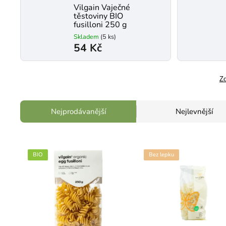
Vilgain Vaječné
těstoviny BIO
fusilloni 250 g
Skladem
(5 ks)
54 Kč
Zo
Nejprodávanější
Nejlevnější
BIO
Bez lepku