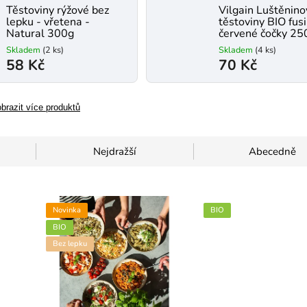
Těstoviny rýžové bez
Vilgain Luštěnin
lepku - vřetena -
těstoviny BIO fusil
Natural 300g
červené čočky 25
Skladem
(2 ks)
Skladem
(4 ks)
58 Kč
70 Kč
brazit více produktů
Nejdražší
Abecedně
Novinka
BIO
BIO
Bez lepku