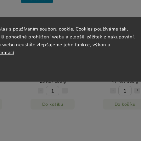
hlas s používáním souboru cookie. Cookies používáme tak,
 pohodlné prohlížení webu a zlepšili zážitek z nakupování.
u webu neustále zlepšujeme jeho funkce, výkon a
1 mm
Vilgain Rýžové nudle 3 mm
Vilgain Semolinové tě
formací
240g
s rajčaty 200g
Skladem
(4 ks)
Skladem
(2 ks)
60 Kč
94 Kč
25 Kč / 100 g
47 Kč / 100 g
Do košíku
Do košíku