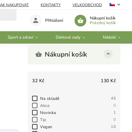
JAK NAKUPOVAT
KONTAKTY
VELKOOBCHOD
Nákupní košík
Přihlášení
Prázdný košík
Sport a zdraví
Dárkové sady
Nádobí
Nákupní košík
32
Kč
130
Kč
Na skladě
45
Akce
0
Novinka
1
Tip
0
Vegan
10