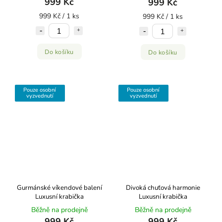
999 Kč
999 Kč
999 Kč / 1 ks
999 Kč / 1 ks
Do košíku
Do košíku
Pouze osobní
Pouze osobní
vyzvednutí
vyzvednutí
Gurmánské víkendové balení
Divoká chuťová harmonie
Luxusní krabička
Luxusní krabička
Běžně na prodejně
Běžně na prodejně
999 Kč
999 Kč