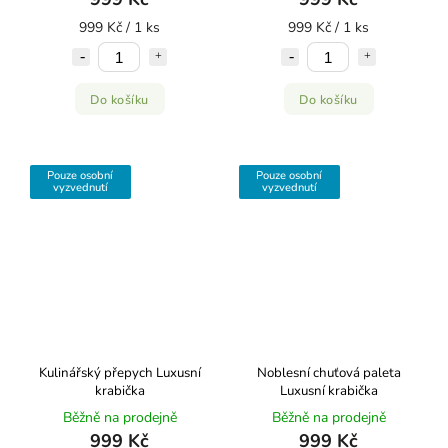
999 Kč / 1 ks
999 Kč / 1 ks
Do košíku
Do košíku
Pouze osobní
Pouze osobní
vyzvednutí
vyzvednutí
Kulinářský přepych
Luxusní
Noblesní chuťová paleta
krabička
Luxusní krabička
Běžně na prodejně
Běžně na prodejně
999 Kč
999 Kč