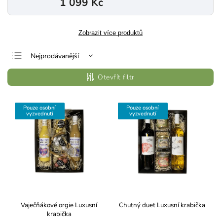
1 099 Kč
Zobrazit více produktů
Nejprodávanější
Nejlevnější
Otevřít filtr
Nejdražší
Abecedně
Pouze osobní
Pouze osobní
vyzvednutí
vyzvednutí
Vaječňákové orgie
Luxusní
Chutný duet
Luxusní krabička
krabička