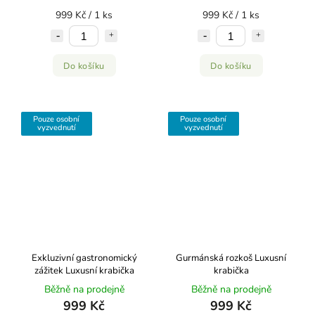
999 Kč / 1 ks
999 Kč / 1 ks
Do košíku
Do košíku
Pouze osobní
Pouze osobní
vyzvednutí
vyzvednutí
Exkluzivní gastronomický
Gurmánská rozkoš
Luxusní
zážitek
Luxusní krabička
krabička
Běžně na prodejně
Běžně na prodejně
999 Kč
999 Kč