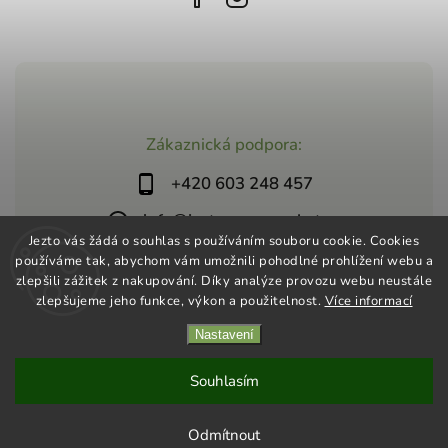
Zákaznická podpora:
+420 603 248 457
info@jeztosupermarket.cz
Jezto vás žádá o souhlas s používáním souboru cookie. Cookies
používáme tak, abychom vám umožnili pohodlné prohlížení webu a
zlepšili zážitek z nakupování. Díky analýze provozu webu neustále
zlepšujeme jeho funkce, výkon a použitelnost.
Více informací
Nastavení
Copyright 2026
Jezto Supermarket
. Všechna práva vyhrazena.
Vytvořil
Shoptet
| Design
Shoptak.cz
Souhlasím
Odmítnout