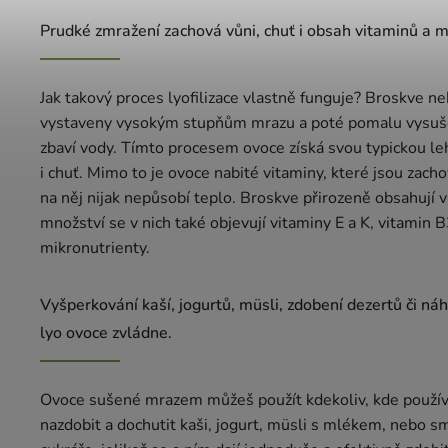
Prudké zmražení zachová vůni, chuť i obsah vitaminů a m
Jak takový proces lyofilizace vlastně funguje? Broskve ne
vystaveny vysokým stupňům mrazu a poté pomalu vysušo
zbaví vody. Tímto procesem ovoce získá svou typickou leh
i chuť. Mimo to je ovoce nabité vitaminy, které jsou zach
na něj nijak nepůsobí teplo. Broskve přirozeně obsahují 
množství se v nich také objevují vitaminy E a K, vitamin B
mikronutrienty.
Vyšperkování kaší, jogurtů, müsli, zdobení dezertů či n
lyo ovoce zvládne.
Ovoce sušené mrazem můžeš použít kdekoliv, kde používá
nazdobit a dochutit kaši, jogurt, müsli s mlékem, nebo sm