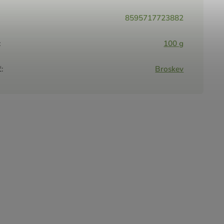
8595717723882
:
100 g
ť
:
Broskev