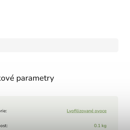
ové parametry
rie
:
Lyofilizované ovoce
ost
:
0.1 kg