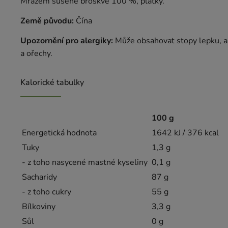
Mrazem sušené broskve 100 %, plátky.
Země původu:
Čína
Upozornění pro alergiky:
Může obsahovat stopy lepku, a
a ořechy.
Kalorické tabulky
100 g
Energetická hodnota
1642 kJ / 376 kcal
Tuky
1,3 g
- z toho nasycené mastné kyseliny
0,1 g
Sacharidy
87 g
- z toho cukry
55 g
Bílkoviny
3,3 g
Sůl
0 g