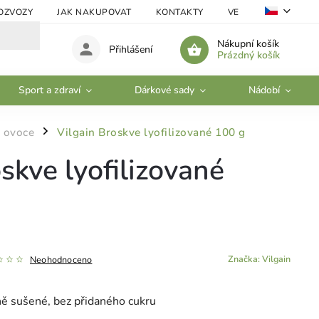
OZVOZY
JAK NAKUPOVAT
KONTAKTY
VELKOOBCHOD
Nákupní košík
Přihlášení
Prázdný košík
Sport a zdraví
Dárkové sady
Nádobí
é ovoce
Vilgain Broskve lyofilizované 100 g
/
skve lyofilizované
Značka:
Vilgain
Neohodnoceno
ně sušené, bez přidaného cukru