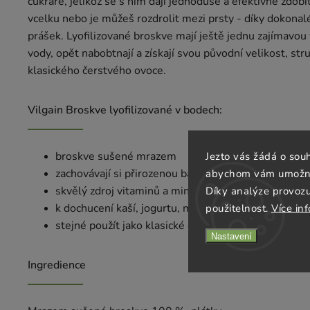
cukráře, jelikož se s ním dají jednoduše a efektivně zdobi
vcelku nebo je můžeš rozdrolit mezi prsty - díky dokona
prášek. Lyofilizované broskve mají ještě jednu zajímavou 
vody, opět nabobtnají a získají svou původní velikost, st
klasického čerstvého ovoce.
Vilgain Broskve lyofilizované v bodech:
Jezto vás žádá o sou
broskve sušené mrazem
abychom vám umožnili
zachovávají si přirozenou barvu, chuť i vůni
Díky analýze provoz
skvělý zdroj vitaminů a minerálních látek
použitelnost.
Více in
k dochucení kaší, jogurtu, müsli, či smoothie
stejné použít jako klasické čerstvé ovoce
Nastavení
Ingredience