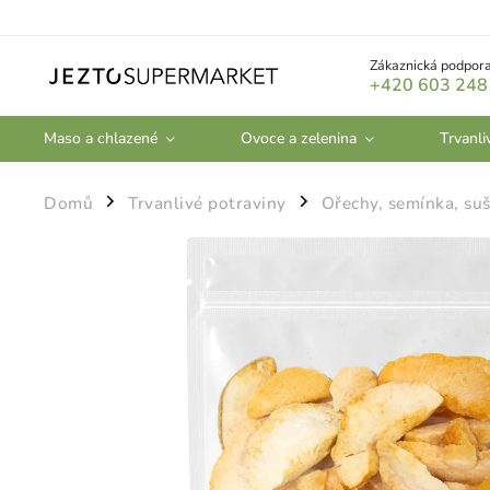
Zákaznická podpora
+420 603 248
Maso a chlazené
Ovoce a zelenina
Trvanli
Domů
Trvanlivé potraviny
Ořechy, semínka, suš
/
/