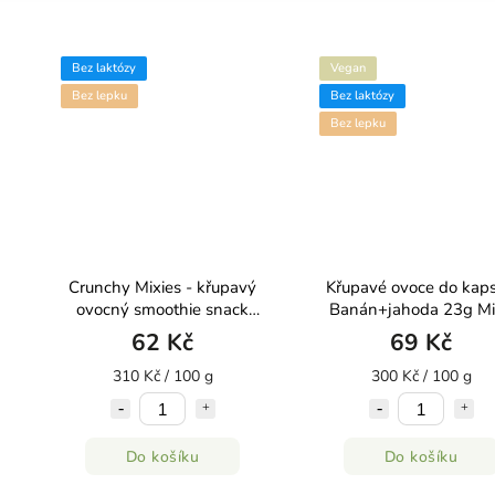
Bez laktózy
Vegan
Bez lepku
Bez laktózy
Bez lepku
Crunchy Mixies - křupavý
Křupavé ovoce do kaps
á
ovocný smoothie snack
Banán+jahoda 23g Mi
20g
62 Kč
69 Kč
310 Kč / 100 g
300 Kč / 100 g
Do košíku
Do košíku