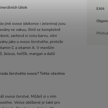
inerálních látek
EAN
:
Objem
bo jiné ovoce (dokonce i zelenina) jsou
vány ve vakuu, čímž se kompletně
Příchu
kost, zachová si svou barvu, vůni
ovány jako u ovoce čerstvého, protože
vitamin C a vitamin A. V menším
3, železo, hořčík, mangan a další
áhrada čerstvého ovoce? Tohle všechno
š ovoce čerstvé. Můžeš si s ním
oothie. Velice oblíbené je také pro