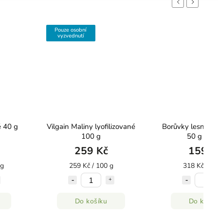
Previous
Next
Pouze osobní
vyzvednutí
é 40 g
Vilgain Maliny lyofilizované
Borůvky lesní lyo
100 g
50 g Šuf
259 Kč
159 K
 g
259 Kč / 100 g
318 Kč / 10
Do košíku
Do košík