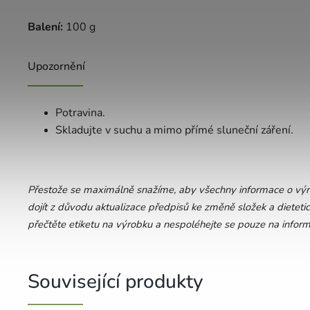
Balení:
100 g
Upozornění
Potravina.
Skladujte v suchu a mimo přímé sluneční záření.
Přestože se maximálně snažíme, aby všechny informace o výro
dojít z důvodu aktualizace předpisů ke změně složek a dietetic
přečtěte etiketu na výrobku a nespoléhejte se pouze na infor
Související produkty