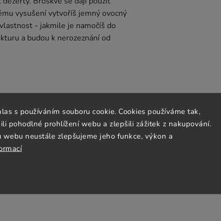
t dezerty. Broskve se dají použít
lému vysušení vytvoříš jemný ovocný
vlastnost - jakmile je namočíš do
rukturu a budou k nerozeznání od
hlas s používáním souboru cookie. Cookies používáme tak,
 pohodlné prohlížení webu a zlepšili zážitek z nakupování.
u webu neustále zlepšujeme jeho funkce, výkon a
formací