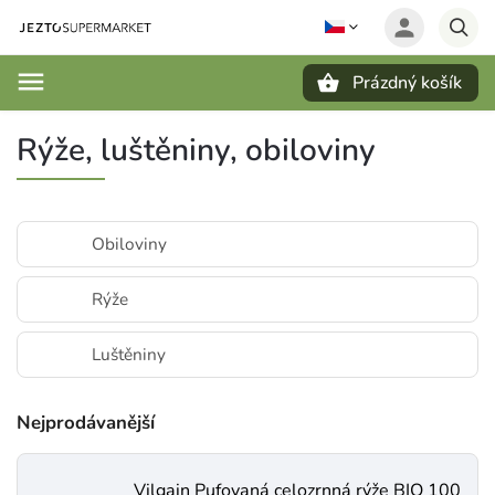
Prázdný košík
Hledat
Rýže, luštěniny, obiloviny
Obiloviny
Rýže
Luštěniny
Nejprodávanější
Vilgain Pufovaná celozrnná rýže BIO 100