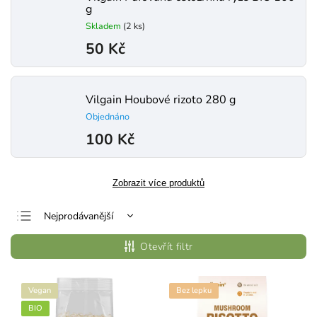
g
Skladem
(2 ks)
50 Kč
Vilgain Houbové rizoto 280 g
Objednáno
100 Kč
Zobrazit více produktů
Nejprodávanější
Nejlevnější
Otevřít filtr
Nejdražší
Abecedně
Vegan
Bez lepku
BIO