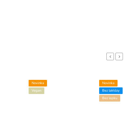
Previous
Next
Novinka
Novinka
Vegan
Bez laktózy
Bez lepku