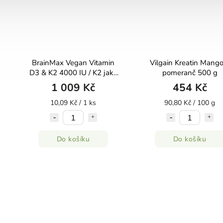
BrainMax Vegan Vitamin
Vilgain Kreatin Mango
D3 & K2 4000 IU / K2 jako
pomeranč 500 g
MK7 all-trans
1 009 Kč
454 Kč
K2VITAL®DELTA 150 mcg,
100 rostlinných kapslí
10,09 Kč / 1 ks
90,80 Kč / 100 g
Do košíku
Do košíku