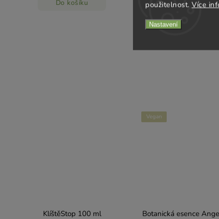
Do košíku
Do košíku
použitelnost.
Více in
Nastavení
Vegan
KlíštěStop 100 ml
Botanická esence Ange