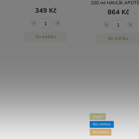
100 ml HAVLÍK APOT
349 Kč
864 Kč
Do košíku
Do košíku
Vegan
Bez laktózy
Bez lepku