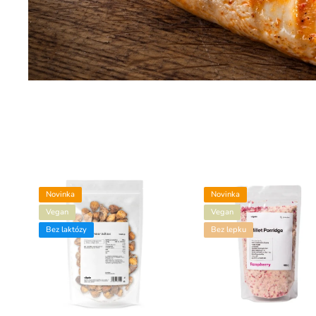
Novinka
Novinka
Vegan
Vegan
Bez laktózy
Bez lepku