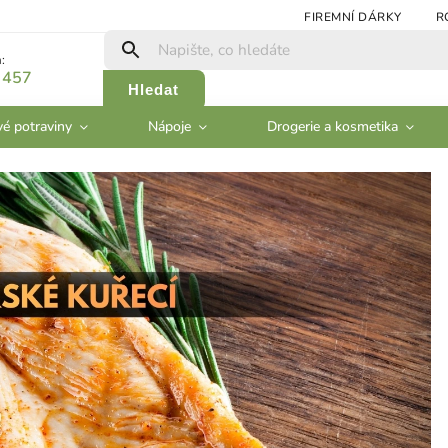
FIREMNÍ DÁRKY
R
:
 457
Hledat
vé potraviny
Nápoje
Drogerie a kosmetika