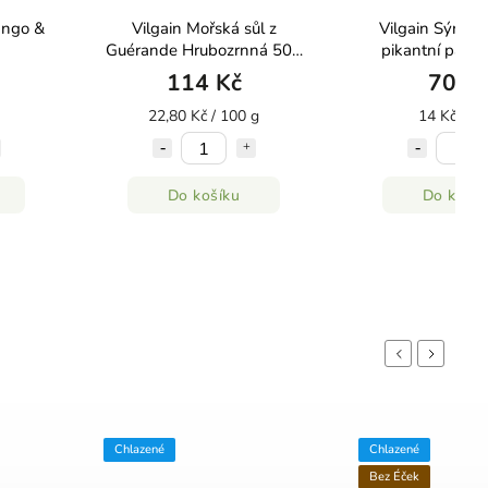
Mango &
Vilgain Mořská sůl z
Vilgain Sýrové
Guérande Hrubozrnná 500
pikantní papri
g
114 Kč
70 K
22,80 Kč / 100 g
14 Kč / 10
Do košíku
Do košík
Previous
Next
Chlazené
Chlazené
Bez Éček