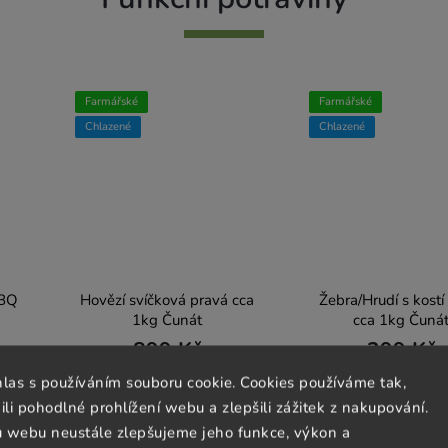
Farmářské
Farmářské
Chlazené
Chlazené
BBQ
Hovězí svíčková pravá cca
Žebra/Hrudí s kostí
1kg Čunát
cca 1kg Čuná
899 Kč
299 Kč
899 Kč / 1 kg
299 Kč / 1 kg
hlas s používáním souboru cookie. Cookies používáme tak,
 pohodlné prohlížení webu a zlepšili zážitek z nakupování.
u webu neustále zlepšujeme jeho funkce, výkon a