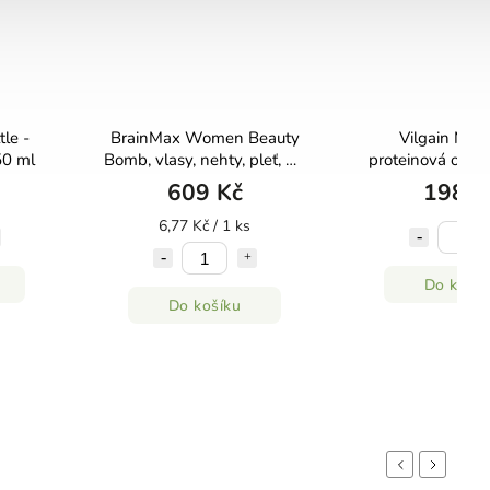
tle -
BrainMax Women Beauty
Vilgain Min
50 ml
Bomb, vlasy, nehty, pleť, 90
proteinová oves
rostlinných kapslí
nízkým obsahe
609 Kč
198 K
skořicová rolk
6,77 Kč / 1 ks
Do košík
Do košíku
Previous
Next