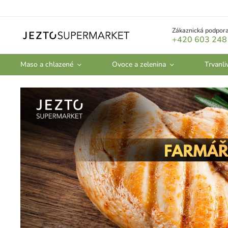
Zákaznická podpora
+420 603 248
Maso a chlazené
Ovoce a zelenina
Trvanli