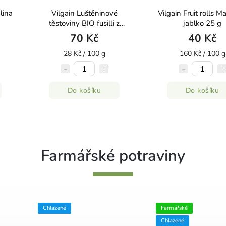
lina
Vilgain Luštěninové
Vilgain Fruit rolls 
těstoviny BIO fusilli z
jablko 25 g
červené čočky 250 g
70 Kč
40 Kč
28 Kč / 100 g
160 Kč / 100 g
Do košíku
Do košíku
Farmářské potraviny
Chlazené
Farmářské
Chlazené