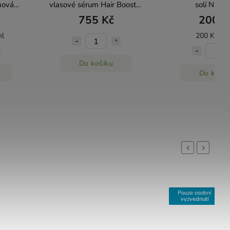
nová
vlasové sérum Hair Booster
solí Nata
 250ml
- 50 ml Kvítok
755 Kč
200 K
ml
200 Kč / 1
Do košíku
Do košík
Previous
Next
Pouze osobní
vyzvednutí