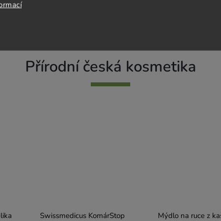
Do košíku
Do košíku
formací
Přírodní česká kosmetika
lika
Swissmedicus KomárStop
Mýdlo na ruce z ka