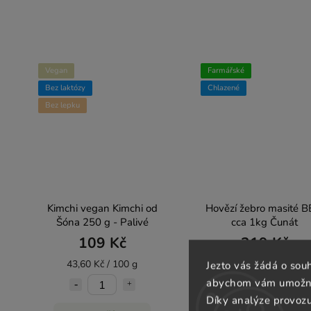
Vegan
Farmářské
Bez laktózy
Chlazené
Bez lepku
Kimchi vegan Kimchi od
Hovězí žebro masité 
Šóna 250 g - Palivé
cca 1kg Čunát
109 Kč
319 Kč
43,60 Kč / 100 g
319 Kč / 1 kg
Jezto vás žádá o sou
abychom vám umožnili
Díky analýze provoz