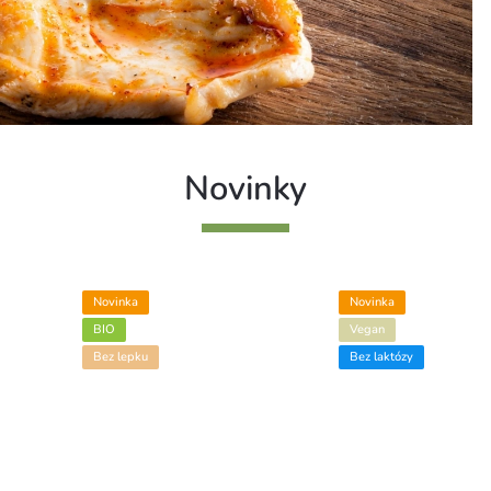
Novinky
Novinka
Novinka
BIO
Vegan
Bez lepku
Bez laktózy