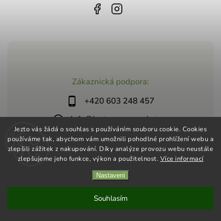
Zákaznická podpora:
+420 603 248 457
info@jeztosupermarket.cz
Jezto vás žádá o souhlas s používáním souboru cookie. Cookies
používáme tak, abychom vám umožnili pohodlné prohlížení webu a
zlepšili zážitek z nakupování. Díky analýze provozu webu neustále
zlepšujeme jeho funkce, výkon a použitelnost.
Více informací
Nastavení
Copyright 2026
Jezto Supermarket
. Všechna práva vyhrazena.
Vytvořil
Shoptet
| Design
Shoptak.cz
Souhlasím