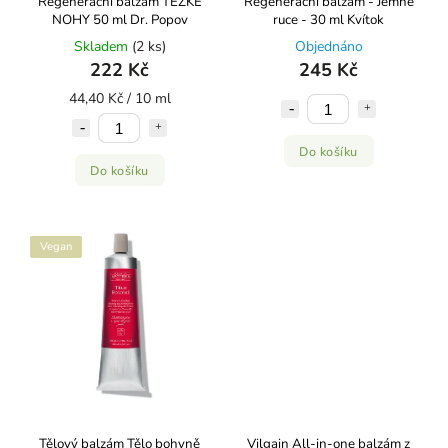
Regenerační balzám TĚŽKÉ
Regenerační balzám - Jemné
NOHY 50 ml Dr. Popov
ruce - 30 ml Kvítok
Skladem
(2 ks)
Objednáno
222 Kč
245 Kč
44,40 Kč / 10 ml
Do košíku
Do košíku
Vegan
Tělový balzám Tělo bohyně
Vilgain All-in-one balzám z