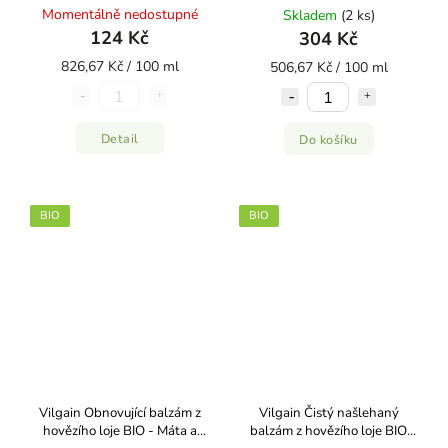
Momentálně nedostupné
Skladem
(2 ks)
124 Kč
304 Kč
826,67 Kč / 100 ml
506,67 Kč / 100 ml
Detail
Do košíku
BIO
BIO
Vilgain Obnovující balzám z
Vilgain Čistý našlehaný
hovězího loje BIO ⁠- Máta a
balzám z hovězího loje BIO