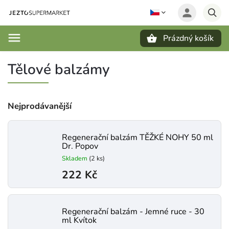
Prázdný košík
Hledat
Tělové balzámy
Nejprodávanější
Regenerační balzám TĚŽKÉ NOHY 50 ml
Dr. Popov
Skladem
(2 ks)
222 Kč
Regenerační balzám - Jemné ruce - 30
ml Kvítok