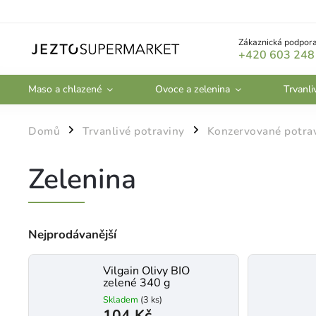
Zákaznická podpora
+420 603 248
Maso a chlazené
Ovoce a zelenina
Trvanli
Domů
Trvanlivé potraviny
Konzervované potra
/
/
Zelenina
Nejprodávanější
Vilgain Olivy BIO
zelené 340 g
Skladem
(3 ks)
104 Kč