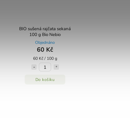
BIO sušená rajčata sekaná
100 g Bio Nebio
Objednáno
60 Kč
60 Kč / 100 g
Do košíku