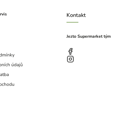
rvis
Kontakt
Jezto Supermarket tým
dmínky
bních údajů
atba
bchodu