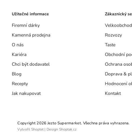
Užitečné informace
Zákaznický se
Firemní dárky
Velkoobchod
Kamenná prodejna
Rozvozy
O nás
Taste
Kariéra
Obchodní po
Chci být dodavatel
Ochrana oso
Blog
Doprava & pl
Recepty
Hodnocení o
Jak nakupovat
Kontakt
Copyright 2026
Jezto Supermarket
. Všechna práva vyhrazena.
Vytvořil
Shoptet
| Design
Shoptak.cz