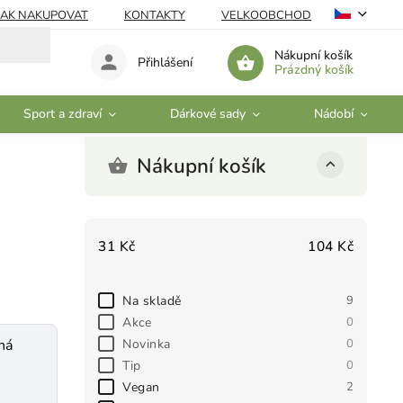
JAK NAKUPOVAT
KONTAKTY
VELKOOBCHOD
Nákupní košík
Přihlášení
Prázdný košík
Sport a zdraví
Dárkové sady
Nádobí
Nákupní košík
31
Kč
104
Kč
Na skladě
9
Akce
0
Novinka
0
ená
Tip
0
Vegan
2