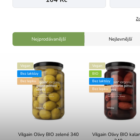
Zo
Nejprodávanější
Nejlevnější
Vegan
Vegan
Bez laktózy
BIO
Bez lepku
Bez laktózy
Bez lepku
Vilgain Olivy BIO zelené 340
Vilgain Olivy BIO kala