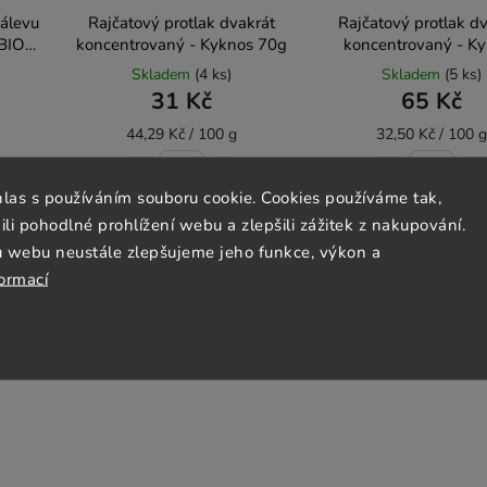
nálevu
Rajčatový protlak dvakrát
Rajčatový protlak d
 BIO
koncentrovaný - Kyknos 70g
koncentrovaný - K
A
200g
Skladem
(4 ks)
Skladem
(5 ks)
31 Kč
65 Kč
44,29 Kč / 100 g
32,50 Kč / 100 g
hlas s používáním souboru cookie. Cookies používáme tak,
Do košíku
Do košíku
 pohodlné prohlížení webu a zlepšili zážitek z nakupování.
u webu neustále zlepšujeme jeho funkce, výkon a
formací