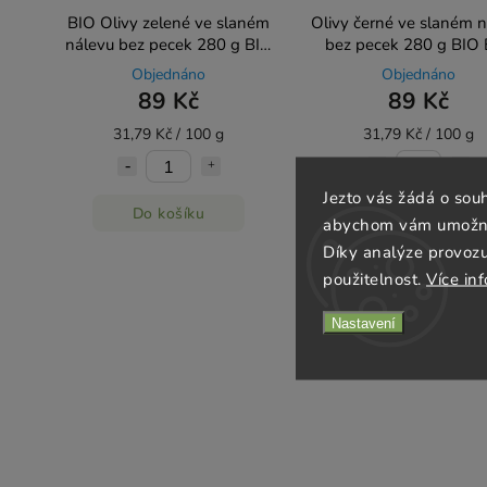
BIO Olivy zelené ve slaném
Olivy černé ve slaném 
nálevu bez pecek 280 g BIO
bez pecek 280 g BIO
ORGANICA ITALIA
ORGANICA ITALI
Objednáno
Objednáno
89 Kč
89 Kč
31,79 Kč / 100 g
31,79 Kč / 100 g
Jezto vás žádá o sou
Do košíku
Do košíku
abychom vám umožnili
Díky analýze provoz
použitelnost.
Více in
Nastavení