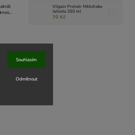
vakrát
Vilgain Protein Milkshake
Jahoda 330 ml
yknos
70 Kč
Souhlasím
Odmítnout