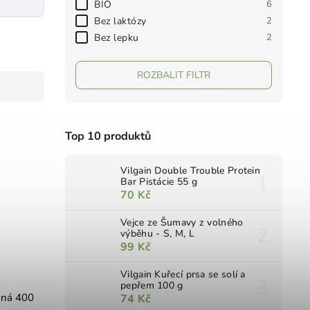
BIO
6
Bez laktózy
2
Bez lepku
2
ROZBALIT FILTR
Top 10 produktů
Vilgain Double Trouble Protein
Bar Pistácie 55 g
70 Kč
Vejce ze Šumavy z volného
výběhu - S, M, L
99 Kč
Vilgain Kuřecí prsa se solí a
pepřem 100 g
aná 400
74 Kč