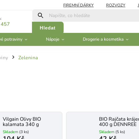
FIREMNÍ DÁRKY
ROZVOZY
:
 457
Hledat
vé potraviny
Nápoje
Drogerie a kosmetika
viny
Zelenina
/
Vilgain Olivy BIO
BIO Rajčata kráj
kalamata 340 g
400 g DENNREE
Skladem
(3 ks)
Skladem
(5 ks)
104 Kč
42 Kč