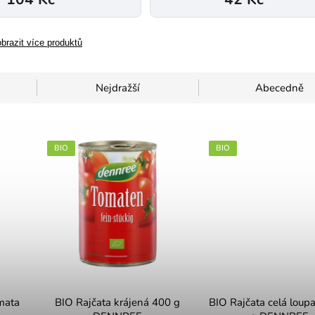
brazit více produktů
Nejdražší
Abecedně
BIO
BIO
mata
BIO Rajčata krájená 400 g
BIO Rajčata celá loup