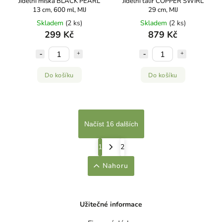
Jídelní miska BLACK PEARL
Jídelní talíř COPPER SWIRL
13 cm, 600 ml, MIJ
29 cm, MIJ
Skladem
(2 ks)
Skladem
(2 ks)
299 Kč
879 Kč
Do košíku
Do košíku
Načíst 16 dalších
1
2
Nahoru
Užitečné informace